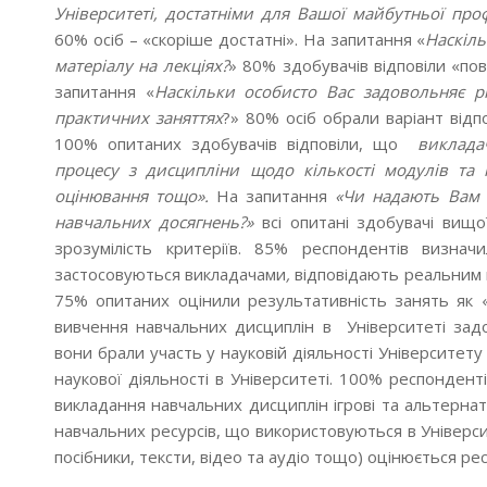
Університеті, достатніми для Вашої майбутньої проф
60% осіб – «скоріше достатні». На запитання «
Наскіль
матеріалу на лекціях?
» 80% здобувачів відповіли «по
запитання «
Наскільки особисто Вас задовольняє р
практичних заняттях
?» 80% осіб обрали варіант відп
100% опитаних здобувачів відповіли, що
виклада
процесу з дисципліни щодо кількості модулів та 
оцінювання тощо».
На запитання
«Чи надають Вам 
навчальних досягнень?»
всі опитані здобувачі вищо
зрозумілість критеріїв. 85% респондентів визна
застосовуються викладачами
,
відповідають реальним в
75% опитаних оцінили результативність занять як «
вивчення навчальних дисциплін в Університеті зад
вони брали участь у науковій діяльності Університет
наукової діяльності в Університеті. 100% респондент
викладання навчальних дисциплін ігрові та альтернат
навчальних ресурсів, що використовуються в Універси
посібники, тексти, відео та аудіо тощо) оцінюється р