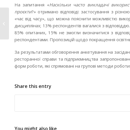
На запитання «
Наскільки часто викладачі викорис
проєкти
?» отримано відповіді: застосування з різно
Студенти
«час від часу», що можна пояснити можливістю вико
Університету Туган-
дисциплінах; 13% респондентів вагалися з відповіддю
Барановського...
85% опитаних, 15% не змогли визначитися з відпов
респондентами. Пропозицій щодо покращення освітньо
За результатами обговорення анкетування на засіданн
ресторанної справи та підприємництва запропонован
форм роботи, які спрямовані на групові методи роботи
Share this entry
You might also like