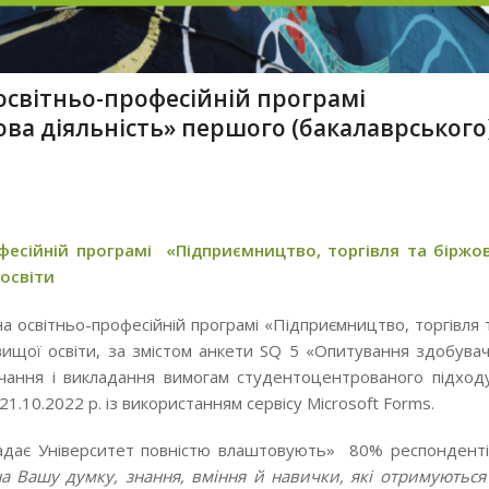
освітньо-професійній програмі
ва діяльність» першого (бакалаврського
фесійній програмі «Підприємництво, торгівля та біржо
 освіти
на освітньо-професійній програмі «Підприємництво, торгівля 
вищої освіти, за змістом анкети SQ 5 «Опитування здобувач
вчання і викладання вимогам студентоцентрованого підход
.10.2022 р. із використанням сервісу Microsoft Forms.
надає Університет повністю влаштовують» 80% респонденті
на Вашу думку, знання, вміння й навички, які отримуються