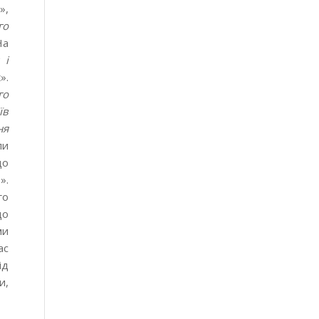
»,
го
На
 і
».
го
їв
ня
ли
що
».
го
що
ми
ас
ід
и,