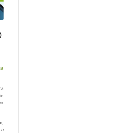
)
ва
та
ів
у»
в,
 в