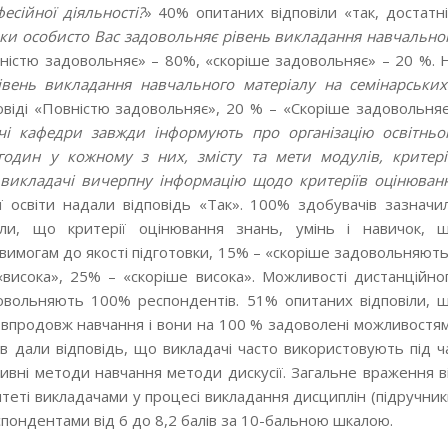
есійної діяльності?
» 40% опитаних відповіли «так, достатні
ки особисто Вас задовольняє рівень викладання навчально
вністю задовольняє» – 80%, «скоріше задовольняє» – 20 %. 
івень викладання навчального матеріалу на семінарських
овіді «Повністю задовольняє», 20 % – «Скоріше задовольняє
чі кафедри завжди інформують про організацію освітньо
годин у кожному з них, змісту та мети модулів, критері
викладачі вичерпну інформацію щодо критеріїв оцінюван
ї освіти надали відповідь «Так». 100% здобувачів зазначи
чили, що критерії оцінювання знань, умінь і навичок, 
имогам до якості підготовки, 15% – «скоріше задовольняють
висока», 25% – «скоріше висока». Можливості дистанційно
овольняють 100% респондентів. 51% опитаних відповіли, 
у впродовж навчання і вони на 100 % задоволені можливостя
ів дали відповідь, що викладачі часто використовують під ч
ивні методи навчання методи дискусії. Загальне враження в
теті викладачами у процесі викладання дисциплін (підручник
еспондентами від 6 до 8,2 балів за 10-бальною шкалою.