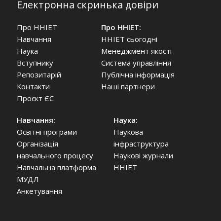
Електронна скринька довіри
Про ННІЕТ
Про ННІЕТ:
Навчання
ННІЕТ сьогодні
Наука
Менеджмент якості
Вступнику
Система управління
Репозитарій
Публічна інформація
Контакти
Наші партнери
Проєкт ЄС
Навчання:
Наука:
Освітні програми
Наукова
Організація
інфраструктура
навчального процесу
Наукові журнали
Навчальна платформа
ННІЕТ
МУДЛ
Анкетування