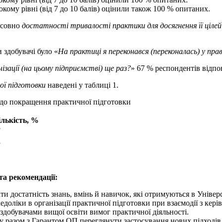
кому рівні (від 7 до 10 балів) оцінили також 100 % опитаних.
осовно
достатності тривалості практики для досягнення її цілей
здобувачі було «
Н
а практиці я переконався (переконалась) у пра
ізації (на цьому підприємстві) ще раз?
» 67 % респондентів відпов
ї підготовки
наведені у таблиці 1.
щодо покращення практичної підготовки
ількість
, %
7
3
та рекомендації:
и достатність знань, вмінь й навичок, які отримуються в Універс
доліки в організації практичної підготовки при взаємодії з кері
здобувачами вищої освіти вимог практичної діяльності.
ту разом з Гарантом ОП переглянути застосування нових підході