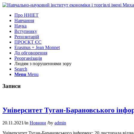
Про ННІЕТ
Навчання
Наука
Вступнику
Репозитарій
ПРОЄКТ ЄС
Erasmus + Jean Monnet
До обговорення
Реорганізація
Людям з порушеннями зору
Search
Menu
Menu
Записи
Університет Туган-Барановського інфо
20.11.2021
/
in
Новини
/
by
admin
Університет Туган-Барановського інформує: 20 листопада відзн