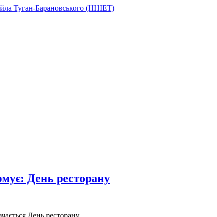
рмує: День ресторану
ачається День ресторану.