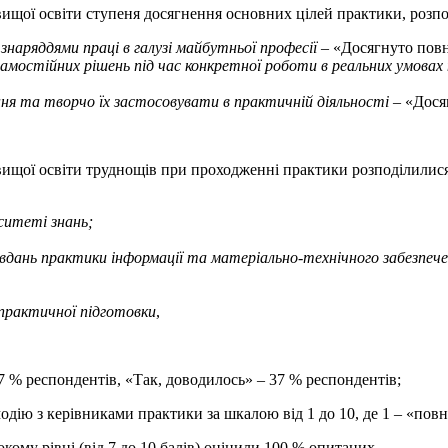
и вищої освіти ступеня досягнення основних цілей практики, роз
наряддями праці в галузі майбутньої професії
– «Досягнуто повн
амостійних рішень під час конкретної роботи в реальних умовах 
я та творчо їх застосовувати в практичній діяльності
– «Дося
и вищої освіти труднощів при проходженні практики розподілили
ситеті знань
;
авдань практики інформації та матеріально-технічного забезпеч
практичної підготовки
,
7 % респондентів, «Так, доводилось» – 37 % респондентів;
дію з керівниками практики за шкалою від 1 до 10, де 1 – «повн
кому рівні (від 7 до 10 балів) оцінили 100 % опитаних.