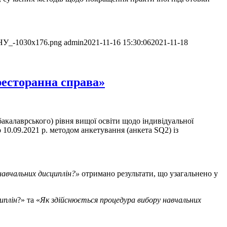
_КНУ_-1030x176.png
admin
2021-11-16 15:30:06
2021-11-18
ресторанна справа»
акалаврського) рівня вищої освіти щодо індивідуальної
 10.09.2021 р. методом анкетування (анкета SQ2) із
навчальних дисциплін?»
отримано результати, що узагальнено у
иплін
?» та «
Як здійснюється процедура вибору навчальних