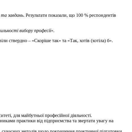
 та завдань
. Результати показали, що 100 %
респондентів
вильності вибору професії
».
іли ствердно – «Скоріше так» та «Так, хотів (хотіла) б».
итеті, для майбутньої професійної діяльності.
вниками практики від підприємства та звертати увагу на
в, сучасних методів щодо покращення практичної підготовки