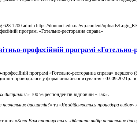
ng
628
1200
admin
https://donnuet.edu.ua/wp-content/uploads/Logo
офесійній програмі «Готельно-ресторанна справа»
вітньо-професійній програмі «Готельно-
ьо-професійній програмі «Готельно-ресторанна справа» першого (б
исциплін проводилось у формі онлайн-опитування з 03.09.2021р. по
х дисциплін?
» 100 % респондентів відповіли «Так».
р навчальних дисциплін?»
та «
Як здійснюється процедура вибору 
итання «
Коли Вам пропонується здійснити вибір навчальних дисц