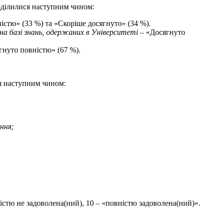
поділилися наступним чином:
істю» (33 %) та «Скоріше досягнуто» (34 %).
на базі знань, одержаних в Університеті
– «Досягнуто
гнуто повністю» (67 %).
ся наступним чином:
ення
;
істю не задоволена(ний), 10 – «повністю задоволена(ний)».