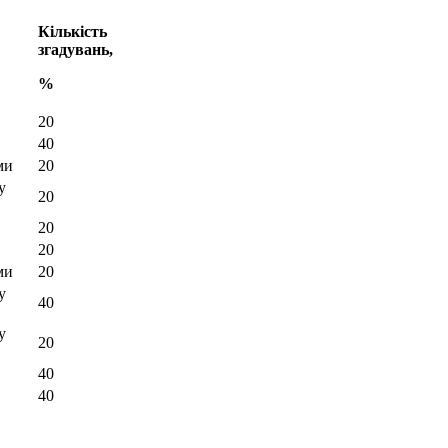
Кількість
згадувань
,
%
20
40
ми
20
у
20
20
20
ми
20
у
40
у
20
40
40