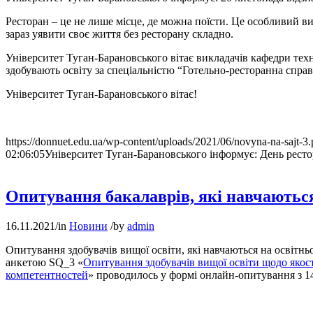
Ресторан – це не лише місце, де можна поїсти. Це особливий ви
зараз уявити своє життя без ресторану складно.
Університет Туган-Барановського вітає викладачів кафедри техн
здобувають освіту за спеціальністю “Готельно-ресторанна справ
Університет Туган-Барановського вітає!
https://donnuet.edu.ua/wp-content/uploads/2021/06/novyna-na-sajt-3
02:06:05
Університет Туган-Барановського інформує: День рест
Опитування бакалаврів, які навчаються
16.11.2021
/
in
Новини
/
by
admin
Опитування здобувачів вищої освіти, які навчаються на освітнь
анкетою SQ_3 «
Опитування здобувачів вищої освіти щодо якост
компетентностей
» проводилось у формі онлайн-опитування з 14.