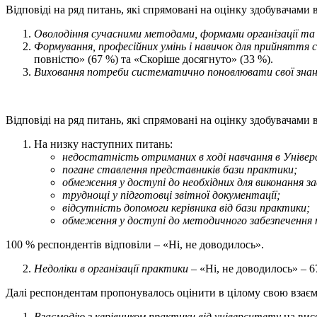
Відповіді на ряд питань, які спрямовані на оцінку здобувачам
Оволодіння сучасними методами, формами організації та з
Формування, професійних умінь і навичок для прийняття с
повністю» (67 %) та «Скоріше досягнуто» (33 %).
Виховання потреби систематично поновлювати свої знанн
Відповіді на ряд питань, які спрямовані на оцінку здобувачам
На низку наступних питань:
н
едостатність отриманих в ході навчання в Універ
п
огане ставлення представників бази практики
;
о
бмеження у доступі до необхідних для виконання з
т
руднощі у підготовці звітної документації
;
в
ідсутність допомоги керівника від бази практики
;
о
бмеження у доступі до методичного забезпечення 
100 % респондентів відповіли – «Ні, не доводилось».
Недоліки в організації практики
– «Ні, не доводилось» – 6
Далі респондентам пропонувалось оцінити в цілому свою взаємо
Взаємодію з керівником практики від університету
на висо