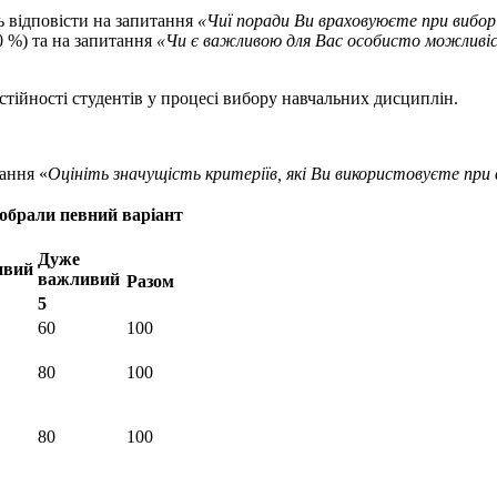
 відповісти на запитання
«Чиї поради Ви враховуюєте при вибор
0 %) та на запитання
«Чи є важливою для Вас особисто можливіс
стійності студентів у процесі вибору навчальних дисциплін.
тання «
Оцініть значущість критеріїв, які Ви використовуєте при в
 обрали певний варіант
Дуже
ивий
важливий
Разом
5
60
100
80
100
80
100