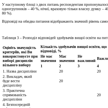
У наступному блоці з двох питань респондентам пропонувалось
одногрупників – 40 %, нічиї, враховую тільки власну думку – 4
80 %).
Відповіді на обидва питання відображають значний рівень само
Таблиця 3 – Розподіл відповідей здобувачів вищої освіти на пи
Кількість здобувачів вищої освіти, що
Оцініть значущість
відповіді
, %
критеріїв, які Ви
використовуєте при
Не має
Має
Не
Важл
виборі дисциплін
значення
значення
важливий
вільного вибору
1
2
3
4
1. Назва дисципліни
20
20
2. Викладач, який
буде вести
20
дисципліну
3. Практична
спрямованість
20
дисципліни
4. Безпосередній