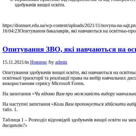
здобувачів вищої освіти.
https://donnuet.edu.ua/wp-content/uploads/2021/11/novyna-na-sajt.p
16:04:23
Опитування бакалаврів, які навчаються на освітньо-пр
Опитування ЗВО, які навчаються на ос
15.11.2021
/
in
Новини
/
by
admin
Опитування здобувачів вищої освіти, які навчаються на освітн
освітньої траєкторії та реалізації права на вибір навчальних д
використанням сервісу Microsoft Forms.
На запитання «
Чи відомо Вам про можливість вибору навчальни
На наступні запитання «
Коли Вам пропонується здійснити вибі
табл. 1.
Таблиця 1 – Розподіл відповідей здобувачів вищої освіти на зап
дисциплін?»