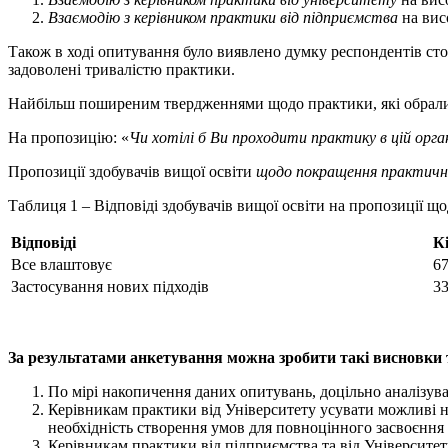
Взаємодію з керівником практики від підприємства
на висо
Також в ході опитування було виявлено думку респондентів ст
задоволені тривалістю практики.
Найбільш поширеним твердженнями щодо практики, які обрали 
На пропозицію: «
Чи хотілі б Ви проходити практику в цій орган
Пропозиції здобувачів вищої освіти
щодо покращення практично
Таблиця 1 – Відповіді здобувачів вищої освіти на пропозиції 
Відповіді
К
Все влаштовує
6
Застосування нових підходів
3
За результатами анкетування можна зробити такі висновки 
По мірі накопичення даних опитувань, доцільно аналізуват
Керівникам практики від Університету усувати можливі не
необхідність створення умов для повноцінного засвоєння 
Керівникам практики від підприємства та від Університе