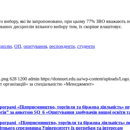
о вибору, які їм запропоновано, при цьому 77% ЗВО вважають п
ваних дисциплін вільного вибору тим, їх скоріше влаштовує.
циплін
,
ОП
,
опитування
,
респонденти
,
студенти
8.png
628
1200
admin
https://donnuet.edu.ua/wp-content/uploads/L
 організацій» за спеціальністю «Менеджмент»
рограмі «Підприємництво, торгівля та біржова діяльність» пе
огія” за анкетою SQ_6 «Опитування здобувачів вищої освіти 
рограмі «Підприємництво, торгівля та біржова діяльність» п
ітнього середовища Університету їх потребам та інтересам