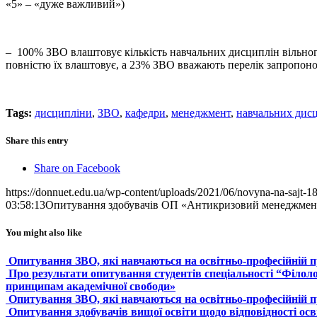
«5» – «дуже важливий»)
– 100% ЗВО влаштовує кількість навчальних дисциплін вільног
повністю їх влаштовує, а 23% ЗВО вважають перелік запропоно
Tags:
дисципліни
,
ЗВО
,
кафедри
,
менеджмент
,
навчальних дис
Share this entry
Share on Facebook
https://donnuet.edu.ua/wp-content/uploads/2021/06/novyna-na-sajt-1
03:58:13
Опитування здобувачів ОП «Антикризовий менеджмент
You might also like
Опитування ЗВО, які навчаються на освітньо-професійній п
Про результати опитування студентів спеціальності “Філол
принципам академічної свободи»
Опитування ЗВО, які навчаються на освітньо-професійній п
Опитування здобувачів вищої освіти щодо відповідності осв