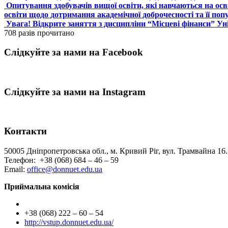
Опитування здобувачів вищої освіти, які навчаються на ос
освіти щодо дотримання академічної доброчесності та її поп
Увага! Відкрите заняття з дисципліни “Місцеві фінанси” У
708 разів прочитано
Слідкуйте за нами на Facebook
Слідкуйте за нами на Instagram
Контакти
50005 Дніпропетровська обл., м. Кривий Ріг, вул. Трамвайна 16.
Телефон: +38 (068) 684 – 46 – 59
Email:
office@donnuet.edu.ua
Приймальна комісія
+38 (068) 222 – 60 – 54
http://vstup.donnuet.edu.ua/