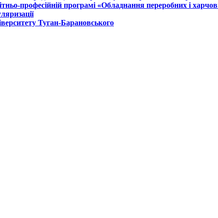
вітньо-професійній програмі «Обладнання переробних і харчо
уляризації
ніверситету Туган-Барановського