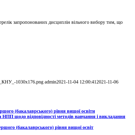
ерелік запропонованих дисциплін вільного вибору тим, що
ogo_КНУ_-1030x176.png
admin
2021-11-04 12:00:41
2021-11-06
ршого (бакалаврського) рівня вищої освіти
та НПП щодо відповідності методів навчання і викладання
ершого (бакалаврського) рівня вищої освіт