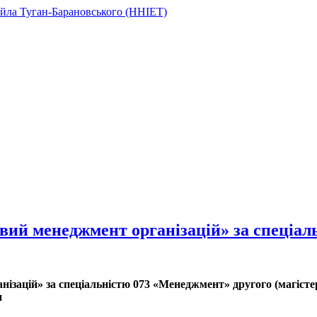
вий менеджмент організацій» за спеціа
нізацій»
за спеціальністю 073 «Менеджмент» другого (магістер
н