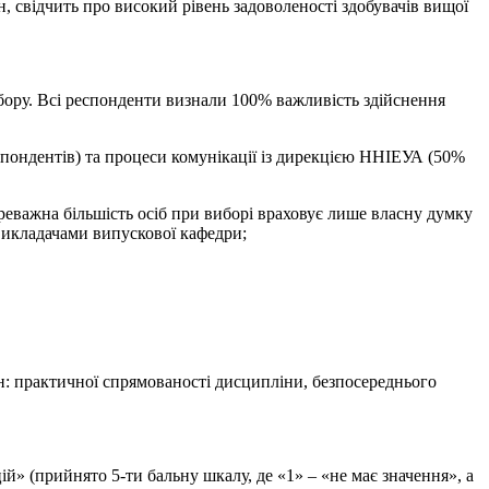
н, свідчить про високий рівень задоволеності здобувачів вищої
бору. Всі респонденти визнали 100% важливість здійснення
пондентів) та процеси комунікації із дирекцією ННІЕУА (50%
ереважна більшість осіб при виборі враховує лише власну думку
 викладачами випускової кафедри;
н: практичної спрямованості дисципліни, безпосереднього
й» (прийнято 5-ти бальну шкалу, де «1» – «не має значення», а