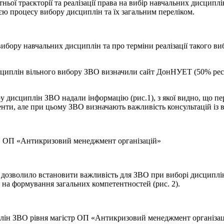
ньої траєкторії та реалізації права на вибір навчальних дисциплі
ю процесу вибору дисциплін та їх загальним переліком.
бору навчальних дисциплін та про терміни реалізації такого ви
исциплін вільного вибору ЗВО визначили сайт ДонНУЕТ (50% рес
ру дисциплін ЗВО надали інформацію (рис.1), з якої видно, що п
ненти, але при цьому ЗВО визначають важливість консультацій із
ВО ОП «Антикризовий менеджмент організацій»
н дозволило встановити важливість для ЗВО при виборі дисциплі
 на формування загальних компетентностей (рис. 2).
иплін ЗВО рівня магістр ОП «Антикризовий менеджмент організаці