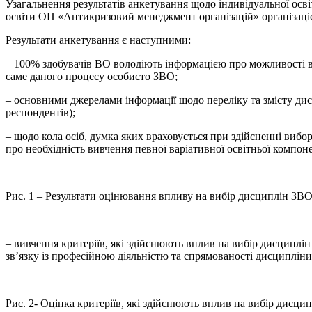
Узагальнення результатів анкетування щодо індивідуальної освіт
освіти ОП «Антикризовий менеджмент організацій» організаціє
Результати анкетування є наступними:
– 100% здобувачів ВО володіють інформацією про можливості ви
саме даного процесу особисто ЗВО;
– основними джерелами інформації щодо переліку та змісту д
респондентів);
– щодо кола осіб, думка яких враховується при здійсненні вибо
про необхідність вивчення певної варіативної освітньої компо
Рис. 1 – Результати оцінювання впливу на вибір дисциплін З
– вивчення критеріїв, які здійснюють вплив на вибір дисциплі
зв’язку із професійною діяльністю та спрямованості дисципліни
Рис. 2- Оцінка критеріїв, які здійснюють вплив на вибір дисц