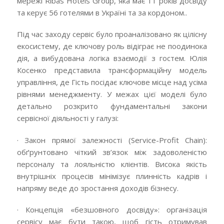
мережі Ribas Hotels Group, яка має 11 років досвіду
та керує 56 готелями в Україні та за кордоном..
Під час заходу сервіс було проаналізовано як цілісну
екосистему, де ключову роль відіграє не поодинока
дія, а вибудована логіка взаємодії з гостем. Юлія
Косенко представила трансформаційну модель
управління, де Гість посідає ключове місце над усіма
рівнями менеджменту. У межах цієї моделі було
детально розкрито фундаментальні закони
сервісної діяльності у галузі:
· Закон прямої залежності (Service-Profit Chain):
обґрунтовано чіткий зв’язок між задоволеністю
персоналу та лояльністю клієнтів. Висока якість
внутрішніх процесів мінімізує плинність кадрів і
напряму веде до зростання доходів бізнесу.
· Концепція «безшовного досвіду»: організація
сервісу має бути такою, щоб гість отримував