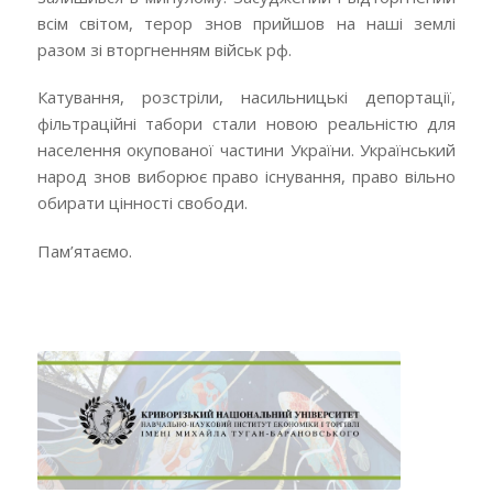
всім світом, терор знов прийшов на наші землі
разом зі вторгненням військ рф.
Катування, розстріли, насильницькі депортації,
фільтраційні табори стали новою реальністю для
населення окупованої частини України. Український
народ знов виборює право існування, право вільно
обирати цінності свободи.
Пам’ятаємо.