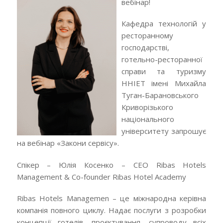
вебінар!
Кафедра технологій у
ресторанному
господарстві,
готельно-ресторанної
справи та туризму
ННІЕТ імені Михайла
Туган-Барановського
Криворізького
національного
університету запрошує
на вебінар «Закони сервісу».
Спікер – Юлія Косенко – СЕО Ribas Hotels
Management & Co-founder Ribas Hotel Academy
Ribas Hotels Managemen – це міжнародна керівна
компанія повного циклу. Надає послуги з розробки
концепції готелів, проєктування, супроводу всіх