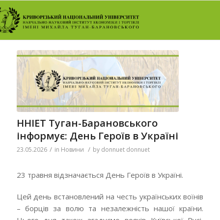
ННІЕТ Туган-Барановського
інформує: День Героїв в Україні
/
/
23.05.2026
in
Новини
by
donnuet donnuet
23 травня відзначається
День Героїв в Україні.
Цей день встановлений на честь українських воїнів
– борців за волю та незалежність нашої країни.
Цього дня також згадуємо вояків Київської Русі,