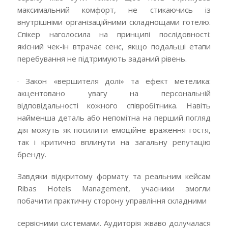
максимальний комфорт, не стикаючись із
внутрішніми організаційними складнощами готелю.
Спікер наголосила на принципі послідовності:
якісний чек-ін втрачає сенс, якщо подальші етапи
перебування не підтримують заданий рівень.
· Закон «вершителя долі» та ефект метелика:
акцентовано увагу на персональній
відповідальності кожного співробітника. Навіть
найменша деталь або непомітна на перший погляд
дія можуть як посилити емоційне враження гостя,
так і критично вплинути на загальну репутацію
бренду.
Завдяки відкритому формату та реальним кейсам
Ribas Hotels Management, учасники змогли
побачити практичну сторону управління складними
сервісними системами. Аудиторія жваво долучалася