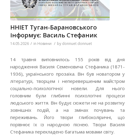
ННІЕТ Туган-Барановського
інформує: Василь Стефаник
/
/
14.05.2026
in
Новини
by
donnuet donnuet
14 травня виповнилось 155 років від дня
народження Василя Семеновича Стефаника (1871-
1936), українського прозаїка. Він був новатором у
літературі, творцем і неперевершеним майстром
соціально-психологічної новели. Для нього
головним були глибинні психологічні процеси
людського життя. Він будує сюжети не на розвитку
зовнішніх подій, а на змінах почувань та
переживань. Його твори глибоколіричні, що
порівнює їх із народною піснею. Твори Василя
Стефаника перекладено багатьма мовами світу.