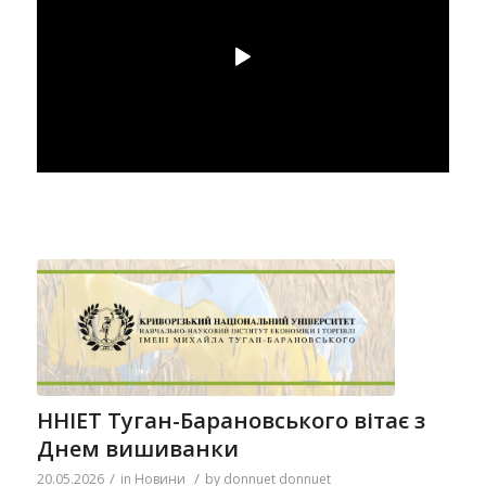
ННІЕТ Туган-Барановського вітає з
Днем вишиванки
/
/
20.05.2026
in
Новини
by
donnuet donnuet