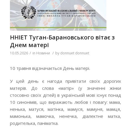
ННІЕТ Туган-Барановського вітає з
Днем матері
/
/
10.05.2026
in
Новини
by
donnuet donnuet
10 травня відзначається День матері.
У цей день є нагода привітати своїх дорогих
матерів.
До слова «матір» (у значенні жінки
стосовно своїх дітей) в українській мові існує понад
10
синонімів, що виражають любов і повагу: мама,
ненька, матуся, матінка, мамуся, мамуня, мамця,
мамонька, мамочка, ненечка, діалектне матка,
родителька, паніматка.