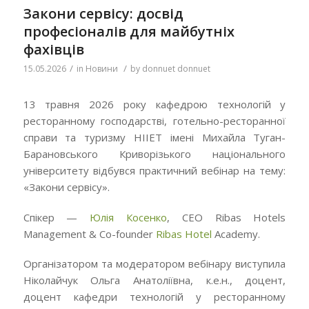
Закони сервісу: досвід
професіоналів для майбутніх
фахівців
/
/
15.05.2026
in
Новини
by
donnuet donnuet
13 травня 2026 року кафедрою технологій у
ресторанному господарстві, готельно-ресторанної
справи та туризму НІІЕТ імені Михайла Туган-
Барановського Криворізького національного
університету відбувся практичний вебінар на тему:
«Закони сервісу».
Спікер —
Юлія Косенко
, СЕО Ribas Hotels
Management & Co-founder
Ribas Hotel
Academy.
Організатором та модератором вебінару виступила
Ніколайчук Ольга Анатоліївна, к.е.н., доцент,
доцент кафедри технологій у ресторанному