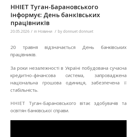
ННІЕТ Туган-Барановського
інформує: День банківських
працівників
/
/
20.05.2026
in
Новини
by
donnuet donnuet
20 травня відзначається День банківських
працівників.
За роки незалежності в Україні побудована сучасна
кредитно-фінансова система, запроваджена
національна грошова одиниця, забезпечена її
стабільність.
ННІЕТ Туган-Барановського вітає здобувачів та
освітян банківської справи.