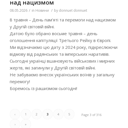
над нацизмом
/
/
08.05.2026
in
Новини
by
donnuet donnuet
8 травня – День пам’яті та перемоги над нацизмом
у Другій світовій війні.
Датою було обрано восьме травня – день
оголошення капітуляції Третього Рейху в Європі.
Ми відзначаємо цю дату з 2024 року, підкреслюючи
відмову від радянських та імперських наративів.
Сьогодні українці вшановують військових і мирних
жертв, які загинули у Другій світовій війні.
Не забуваємо внесок українських воїнів у загальну
перемогу!
Боремось із рашизмом сьогодні!
‹
1
2
3
4
5
Page 3 of 316
›
»