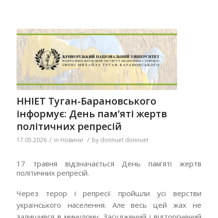
ННІЕТ Туган-Барановського
інформує: День пам’яті жертв
політичних репресій
/
/
17.05.2026
in
Новини
by
donnuet donnuet
17 травня відзначається День пам’яті жертв
політичних репресій.
Через терор і репресії пройшли усі верстви
українського населення. Але весь цей жах не
залишився в минулому. Засуджений і відторгнений