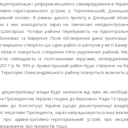
централізація і реформа місцевого самоврядування в Україн
тивно-територіального устрою у Тернопільській, Донецькі
іальній основі». В рамках даного проєкту в Донецькій облас
ри з них знаходяться зараз на тимчасово непідконтрольн
і Шахтарськ. Чотири райони перебувають на підконтрольн
олновасі та Маріуполі. Після обговорення даної пропозиції
 вирішено створити ще один район із центром у місті Бахмут
області планується створення п’яти укрупнених районів. Ме
ністю співпадають із госпітальними округами, затверджени
.2017 р. № 995-р. Краматорський район буде створено на ба
в. Територію Олександрівського району планується включити 
ецентралізації влади буде залежати від змін, які необхід
вані Президентом України і подані до Верховної Ради 13 груд
мін до Конституції України (щодо децентралізації влади)
ї ініціативи Президента, зараз напрацьовуються інші важли
 про адміністративно-територіальний устрій, про місце
врядування, про префектів тощо.