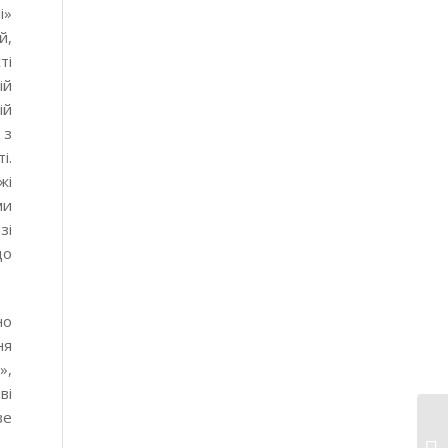
і»
й,
ті
ій
ій
 з
і.
жі
ми
зі
до
но
ня
»,
ві
ве