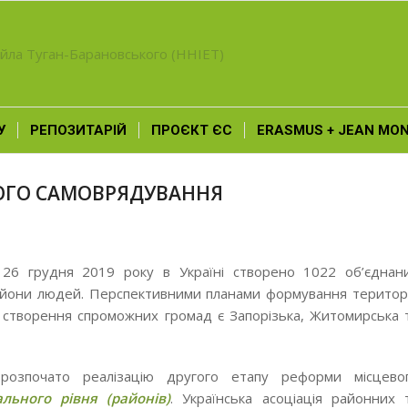
У
РЕПОЗИТАРІЙ
ПРОЄКТ ЄС
ERASMUS + JEAN MO
ВОГО САМОВРЯДУВАННЯ
 26 грудня 2019 року в Україні створено 1022 об’єднан
льйони людей. Перспективними планами формування територ
і створення спроможних громад є Запорізька, Житомирська 
 розпочато реалізацію другого етапу реформи місцево
льного рівня (районів)
. Українська асоціація районних 