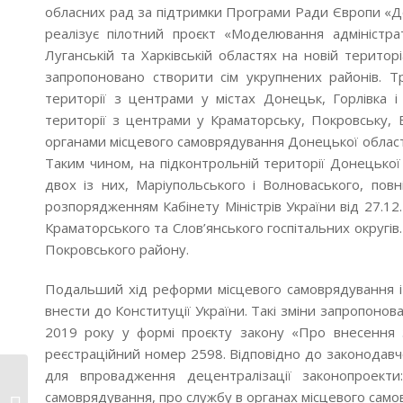
обласних рад за підтримки Програми Ради Європи «Де
реалізує пілотний проєкт «Моделювання адміністра
Луганській та Харківській областях на новій територ
запропоновано створити сім укрупнених районів. Т
території з центрами у містах Донецьк, Горлівка 
території з центрами у Краматорську, Покровську, В
органами місцевого самоврядування Донецької області
Таким чином, на підконтрольній території Донецької 
двох із них, Маріупольського і Волноваського, пов
розпорядженням Кабінету Міністрів України від 27.12
Краматорського та Слов’янського госпітальних округі
Покровського району.
Подальший хід реформи місцевого самоврядування і д
внести до Конституції України. Такі зміни запропоно
2019 року у формі проєкту закону «Про внесення з
реєстраційний номер 2598. Відповідно до законодавчо
для впровадження децентралізації законопроекти:
МАЙБУТНЄ УКРАЇНИ ЗА
самоврядування, про службу в органах місцевого само