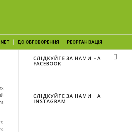
NNET
ДО ОБГОВОРЕННЯ
РЕОРГАНІЗАЦІЯ
СЛІДКУЙТЕ ЗА НАМИ НА
FACEBOOK
их
ій
СЛІДКУЙТЕ ЗА НАМИ НА
INSTAGRAM
та
го
та