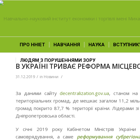
ПРО ННІЕТ
НАВЧАННЯ
НАУКА
ВСТУПНИК
ЛЮДЯМ З ПОРУШЕННЯМИ ЗОРУ
В УКРАЇНІ ТРИВАЄ РЕФОРМА МІСЦЕ
/
/
31.12.2019
in
Новини
За даними сайту
decentralization.gov.ua
, станом на
територіальних громад, де мешкає загалом 11,2 мі
громад покрито 87,7 % території країни. Лідерами з
Дніпропетровська області.
У січні 2019 року Кабінетом Міністрів України
самоврядування, а саме
реформування субрегіона