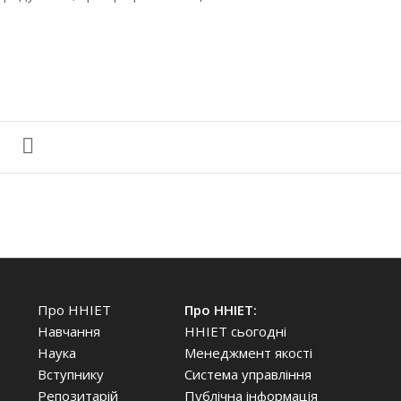
Про ННІЕТ
Про ННІЕТ:
Навчання
ННІЕТ сьогодні
Наука
Менеджмент якості
Вступнику
Система управління
Репозитарій
Публічна інформація