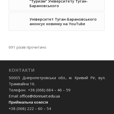
“Туризм” Університету Туган-
Барановського
Університет Туган-Барановського
анонсує новинку на YouTube
691 разів прочитано
КОНТАКТИ
50005 Дніпропетровська обл., м. Кривий Ріг, вул.
Трамвайна 16.
Телефон: +38 (068) 684 – 46 – 59
Email:
office@donnuet.edu.ua
Приймальна комісія
+38 (068) 222 – 60 – 54