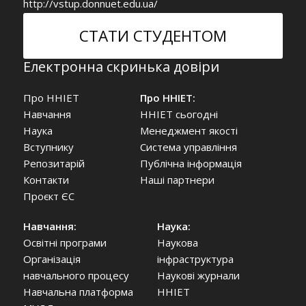
http://vstup.donnuet.edu.ua/
СТАТИ СТУДЕНТОМ
Електронна скринька довіри
Про ННІЕТ
Про ННІЕТ:
Навчання
ННІЕТ сьогодні
Наука
Менеджмент якості
Вступнику
Система управління
Репозитарій
Публічна інформація
Контакти
Наші партнери
Проєкт ЄС
Навчання:
Наука:
Освітні програми
Наукова
Організація
інфраструктура
навчального процесу
Наукові журнали
Навчальна платформа
ННІЕТ