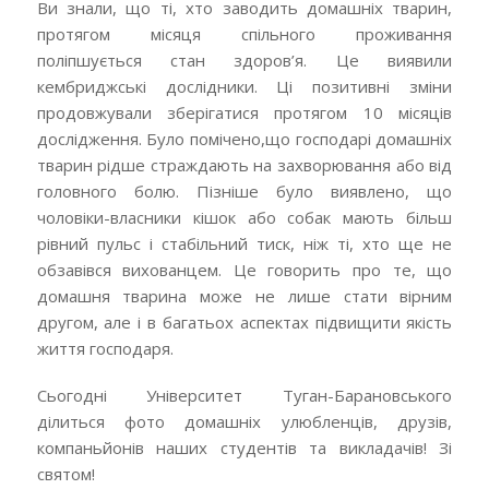
Ви знали, що ті, хто заводить домашніх тварин,
протягом місяця спільного проживання
поліпшується стан здоров’я. Це виявили
кембриджські дослідники. Ці позитивні зміни
продовжували зберігатися протягом 10 місяців
дослідження. Було помічено,що господарі домашніх
тварин рідше страждають на захворювання або від
головного болю. Пізніше було виявлено, що
чоловіки-власники кішок або собак мають більш
рівний пульс і стабільний тиск, ніж ті, хто ще не
обзавівся вихованцем. Це говорить про те, що
домашня тварина може не лише стати вірним
другом, але і в багатьох аспектах підвищити якість
життя господаря.
Сьогодні Університет Туган-Барановського
ділиться фото домашніх улюбленців, друзів,
компаньйонів наших студентів та викладачів! Зі
святом!