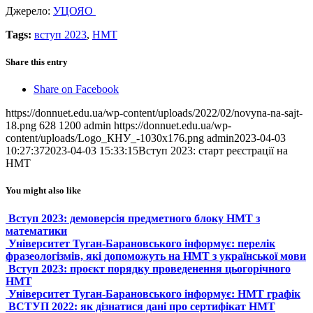
Джерело:
УЦОЯО
Tags:
вступ 2023
,
НМТ
Share this entry
Share on Facebook
https://donnuet.edu.ua/wp-content/uploads/2022/02/novyna-na-sajt-
18.png
628
1200
admin
https://donnuet.edu.ua/wp-
content/uploads/Logo_КНУ_-1030x176.png
admin
2023-04-03
10:27:37
2023-04-03 15:33:15
Вступ 2023: старт реєстрації на
НМТ
You might also like
Вступ 2023: демоверсія предметного блоку НМТ з
математики
Університет Туган-Барановського інформує: перелік
фразеологізмів, які допоможуть на НМТ з української мови
Вступ 2023: проєкт порядку проведенення цьогорічного
НМТ
Університет Туган-Барановського інформує: НМТ графік
ВСТУП 2022: як дізнатися дані про сертифікат НМТ