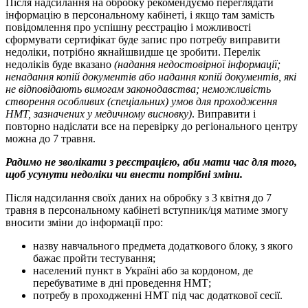
Після надсилання на обробку рекомендуємо переглядати
інформацію в персональному кабінеті, і якщо там замість
повідомлення про успішну реєстрацію і можливості
сформувати сертифікат буде запис про потребу виправити
недоліки, потрібно якнайшвидше це зробити. Перелік
недоліків буде вказано
(надання недостовірної інформації;
ненадання копій документів або надання копій документів, які
не відповідають вимогам законодавства; неможливість
створення особливих (спеціальних) умов для проходження
НМТ, зазначених у медичному висновку)
. Виправити і
повторно надіслати все на перевірку до регіонального центру
можна до 7 травня.
Радимо не зволікати з реєстрацією, аби мати час для того,
щоб усунути недоліки чи внести потрібні зміни.
Після надсилання своїх даних на обробку з 3 квітня до 7
травня в персональному кабінеті вступник/ця матиме змогу
вносити зміни до інформації про:
назву навчального предмета додаткового блоку, з якого
бажає пройти тестування;
населений пункт в Україні або за кордоном, де
перебуватиме в дні проведення НМТ;
потребу в проходженні НМТ під час додаткової сесії.