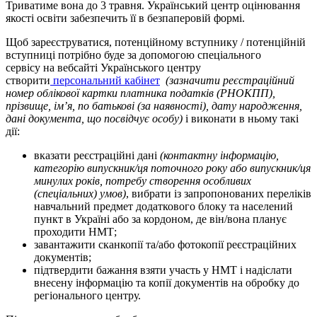
Триватиме вона до 3 травня. Український центр оцінювання
якості освіти забезпечить її в безпаперовій формі.
Щоб зареєструватися, потенційному вступнику / потенційній
вступниці потрібно буде за допомогою спеціального
сервісу на вебсайті Українського центру
створити
персональний кабінет
(зазначити реєстраційний
номер облікової картки платника податків (РНОКПП),
прізвище, ім’я, по батькові (за наявності), дату народження,
дані документа, що посвідчує особу)
і виконати в ньому такі
дії:
вказати реєстраційні дані
(контактну інформацію,
категорію випускник/ця поточного року або випускник/ця
минулих років, потребу створення особливих
(спеціальних) умов)
, вибрати із запропонованих переліків
навчальний предмет додаткового блоку та населений
пункт в Україні або за кордоном, де він/вона планує
проходити НМТ;
завантажити сканкопії та/або фотокопії реєстраційних
документів;
підтвердити бажання взяти участь у НМТ і надіслати
внесену інформацію та копії документів на обробку до
регіонального центру.