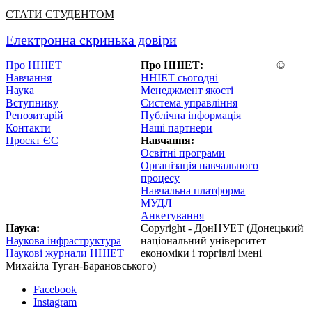
СТАТИ СТУДЕНТОМ
Електронна скринька довіри
Про ННІЕТ
Про ННІЕТ:
©
Навчання
ННІЕТ сьогодні
Наука
Менеджмент якості
Вступнику
Система управління
Репозитарій
Публічна інформація
Контакти
Наші партнери
Проєкт ЄС
Навчання:
Освітні програми
Організація навчального
процесу
Навчальна платформа
МУДЛ
Анкетування
Наука:
Copyright - ДонНУЕТ (Донецький
Наукова інфраструктура
національний університет
Наукові журнали ННІЕТ
економіки і торгівлі імені
Михайла Туган-Барановського)
Facebook
Instagram