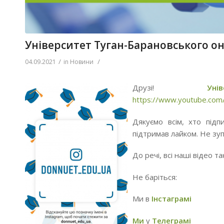
Університет Туган-Барановського о
/
/
04.09.2021
in
Новини
Друзі!
Ун
https://www.youtube.co
Дякуємо всім, хто підп
підтримав лайком. Не зу
До речі, всі наші відео т
Не баріться:
Ми в
Інстаграмі
Ми
у
Телеграмі