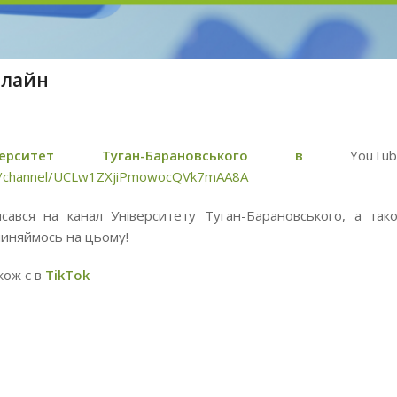
нлайн
іверситет Туган-Барановського в
YouTub
m/channel/UCLw1ZXjiPmowocQVk7mAA8A
исався на канал Університету Туган-Барановського, а так
пиняймось на цьому!
акож є в
TikTok