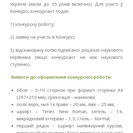
України (віком до 35 років включно). Для участі у
Конкурсі, конкурсант подає:
1) конкурсну роботу;
2) заявку на участь в Конкурсі;
3) відскановану копію підписаної рецензії наукового
керівника (якщо конкурсант не має наукового
ступеню).
Вимоги до оформлення конкурсної роботи:
обсяг – 5-10 сторінок при форматі сторінки А4
(297×210 мм), орієнтація – книжкова;
поля: верх, низ та праве – 20 мм, ліве – 25 мм;
шрифт – Times New Roman, кегель – 14,
міжрядковий інтервал – 1,5, стиль – Normal;
перший рядок – (шрифт напівжирний курсив,
вирівняний по правому боку) прізвище та ініціали