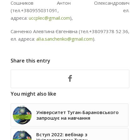
Сошников Антон Олександрович
(тел.+380955031091, ел.
адреса:
uccplec@gmail.com
),
Санченко Алевтина Євгенівна (тел.+38097378 52 36,
ел. адреса:
alIa.sanchenko@gmail.com
).
Share this entry
You might also like
Університет Туган-Барановського
запрошує на навчання
Вступ 2022: вебінар з
Університетом Туган