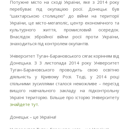
Потужне місто на сході України, яке з 2014 року
перебуває під окупацією росії. Донецьк був
“шахтарською столицею” до війни на території
України, це місто-мегаполіс, центр економічного та
культурного життя, промисловий осередок.
Внаслідок збройної війни росії проти України,
знаходиться під контролем окупантів.
Університет Туган-Барановського сягає корінням від
Донецька. З 3 листопада 2014 року Університет
Туган-Барановського проводить свою освітню
діяльність у Кривому Розі. Тоді, у 2014 році
спільними зусиллями сталося неможливе – переїзд
вищого навчального закладу на підконтрольну
Україні територію. Більше про історію Університету
знайдете тут
.
Донецьк – це Україна!