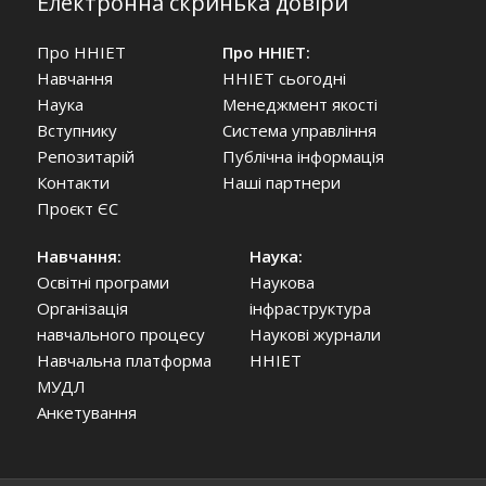
Електронна скринька довіри
Про ННІЕТ
Про ННІЕТ:
Навчання
ННІЕТ сьогодні
Наука
Менеджмент якості
Вступнику
Система управління
Репозитарій
Публічна інформація
Контакти
Наші партнери
Проєкт ЄС
Навчання:
Наука:
Освітні програми
Наукова
Організація
інфраструктура
навчального процесу
Наукові журнали
Навчальна платформа
ННІЕТ
МУДЛ
Анкетування