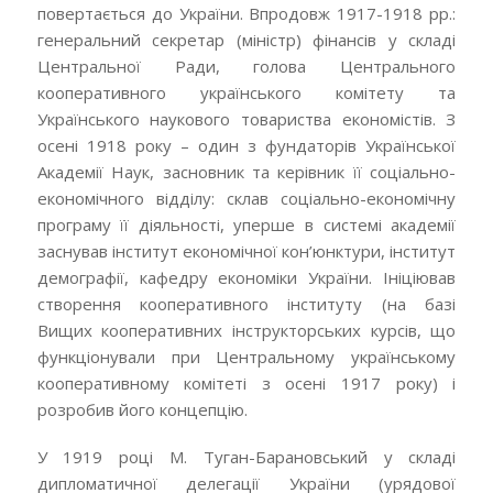
повертається до України. Впродовж 1917-1918 рр.:
генеральний секретар (міністр) фінансів у складі
Центральної Ради, голова Центрального
кооперативного українського комітету та
Українського наукового товариства економістів. З
осені 1918 року – один з фундаторів Української
Академії Наук, засновник та керівник її соціально-
економічного відділу: склав соціально-економічну
програму її діяльності, уперше в системі академії
заснував інститут економічної кон’юнктури, інститут
демографії, кафедру економіки України. Ініціював
створення кооперативного інституту (на базі
Вищих кооперативних інструкторських курсів, що
функціонували при Центральному українському
кооперативному комітеті з осені 1917 року) і
розробив його концепцію.
У 1919 році М. Туган-Барановський у складі
дипломатичної делегації України (урядової