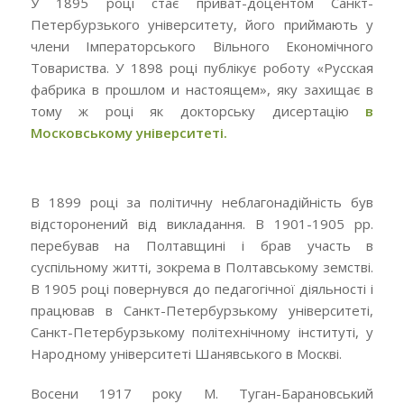
У 1895 році стає приват-доцентом Санкт-
Петербурзького університету, його приймають у
члени Імператорського Вільного Економічного
Товариства. У 1898 році публікує роботу «Русская
фабрика в прошлом и настоящем», яку захищає в
тому ж році як докторську дисертацію
в
Московському університеті.
В 1899 році за політичну неблагонадійність був
відсторонений від викладання. В 1901-1905 рр.
перебував на Полтавщині і брав участь в
суспільному житті, зокрема в Полтавському земстві.
В 1905 році повернувся до педагогічної діяльності і
працював в Санкт-Петербурзькому університеті,
Санкт-Петербурзькому політехнічному інституті, у
Народному університеті Шанявського в Москві.
Восени 1917 року М.
Туган-Барановський