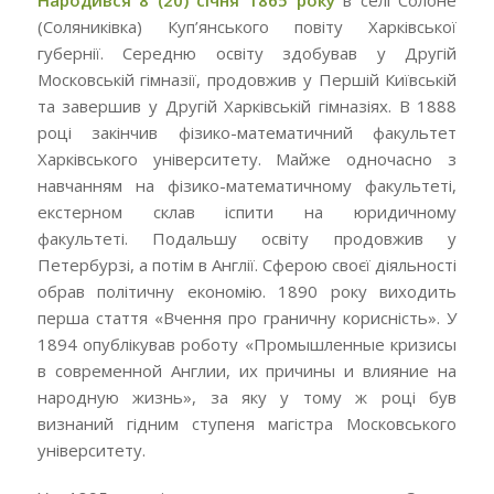
(Соляниківка) Куп’янського повіту Харківської
губернії. Середню освіту здобував у Другій
Московській гімназії, продовжив у Першій Київській
та завершив у Другій Харківській гімназіях. В 1888
році закінчив фізико-математичний факультет
Харківського університету. Майже одночасно з
навчанням на фізико-математичному факультеті,
екстерном склав іспити на юридичному
факультеті. Подальшу освіту продовжив у
Петербурзі, а потім в Англії. Сферою своєї діяльності
обрав політичну економію. 1890 року виходить
перша стаття «Вчення про граничну корисність». У
1894 опублікував роботу «Промышленные кризисы
в современной Англии, их причины и влияние на
народную жизнь», за яку у тому ж році був
визнаний гідним ступеня магістра Московського
університету.