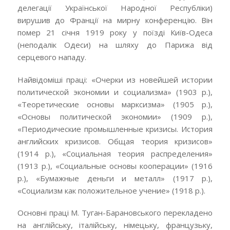
делегації Української Народної Республіки)
вирушив до Франції на мирну конференцію. Він
помер 21 січня 1919 року у поїзді Київ-Одеса
(неподалік Одеси) на шляху до Парижа від
серцевого нападу.
Найвідоміші праці: «Очерки из новейшей истории
политической экономии и социализма» (1903 р.),
«Теоретические основы марксизма» (1905 р.),
«Основы политической экономии» (1909 р.),
«Периодические промышленные кризисы. История
английских кризисов. Общая теория кризисов»
(1914 р.), «Социальная теория распределения»
(1913 р.), «Социальные основы кооперации» (1916
р.), «Бумажные деньги и металл» (1917 р.),
«Социализм как положительное учение» (1918 р.).
Основні праці М.
Туган-Барановського перекладено
на англійську, італійську, німецьку, французьку,