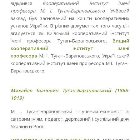
відкрився
Кооперативний інститут імені
професора М. І. Туган-Барановського
. Учбовий
заклад був заснований на кошти кооперативних
установ України. В різних документах того часу він
згадується як Київський кооперативний інститут
імені професора Туган-Барановського
, Вищий
кооперативний інститут імені
професора
М.
І.
Туган-Барановського, Український
кооперативний інститут імені професора М.І. Туган-
Барановського.
Михайло
Іванович
Туган-Барановський (1865-
1919)
М. І. Туган-Барановський – учений-економіст зі
світовим ім’ям, педагог, державний і суспільний діяч
України й Росії.
Народився
8 (20) січня 1865 року
в селі Солоне