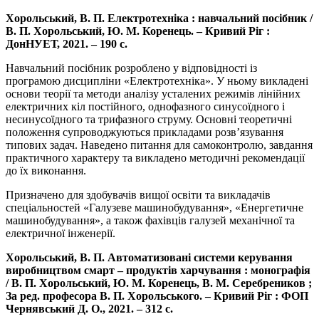
Хорольський, В. П. Електротехніка : навчальний посібник /
В. П. Хорольський, Ю. М. Коренець. – Кривий Ріг :
ДонНУЕТ, 2021. – 190 с.
Навчальний посібник розроблено у відповідності із
програмою дисципліни «Електротехніка». У ньому викладені
основи теорії та методи аналізу усталених режимів лінійних
електричних кіл постійного, однофазного синусоїдного і
несинусоїдного та трифазного струму. Основні теоретичні
положення супроводжуються прикладами розв’язування
типових задач. Наведено питання для самоконтролю, завдання
практичного характеру та викладено методичні рекомендації
до їх виконання.
Призначено для здобувачів вищої освіти та викладачів
спеціальностей «Галузеве машинобудування», «Енергетичне
машинобудування», а також фахівців галузей механічної та
електричної інженерії.
Хорольський, В. П. Автоматизовані системи керування
виробництвом смарт – продуктів харчування : монографія
/ В. П. Хорольський, Ю. М. Коренець, В. М. Серебреников ;
За ред. професора В. П. Хорольського. – Кривий Ріг : ФОП
Чернявський Д. О., 2021. – 312 с.