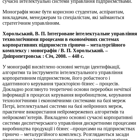
сучасні інтелектуальні системи управління підприємствами.
Монографія може бути корисною студентам, аспірантам,
викладачам, менеджерам та спеціалістам, які займаються
стратегічним управлінням.
Хорольський, В. П. Інтегроване інтелектуальне управління
технологічними процесами в економічних системах
корпоративних підприємств гірничо – металургійного
комплексу : монографія / В. П. Хорольський. –
Дніпропетровськ : Січ, 2008. – 448 с.
У монографії висвітлено основні методи ідентифікації,
алгоритми та інструменти інтелектуального управління
корпоративним підприємством, його робастного і
адаптивного керування траєкторією бізнес – процесів.
Докладно розглянуто теоретичні основи переробки нечіткої
інформації в процесах керування виробництвом, керування
технологічними і економічними системами на базі мереж
Петрі, інтелектуальні системи на базі нейронних мереж,
практичне використання нейромережевих алгоритмів та
нейрокомп’ютерів. Викладено основні сучасні корпоративні
системи диспетчерського управління дискретними процесами
виробництва продукції і бізнес –процесами на підприємствах
гірничо – металургійного комплексу. Розглядаються засади
проектування інтегрованого інтелектуального управління