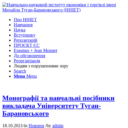
Про ННІЕТ
Навчання
Наука
Вступнику
Репозитарій
ПРОЄКТ ЄС
Erasmus + Jean Monnet
До обговорення
Реорганізація
Людям з порушеннями зору
Search
Menu
Menu
Монографії та навчальні посібники
викладача Університету Туган-
Барановського
18.10.2021
/
in
Новини
/
by
admin