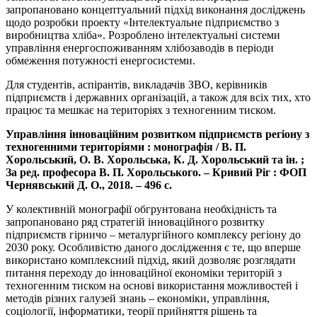
запропановано концептуальний підхід виконання досліджень
щодо розробки проекту «Інтелектуальне підприємство з
виробництва хліба». Розроблено інтелектуальні системи
управління енергоспоживанням хлібозаводів в періоди
обмеження потужності енергосистеми.
Для студентів, аспірантів, викладачів ЗВО, керівників
підприємств і державних організацій, а також для всіх тих, хто
працює та мешкає на територіях з техногенним тиском.
Управління інноваційним розвитком підприємств регіону з
техногенними територіями : монографія / В. П.
Хорольський, О. В. Хорольська, К. Д. Хорольський та ін. ;
За ред. професора В. П. Хорольського. – Кривий Ріг : ФОП
Чернявський Д. О., 2018. – 496 с.
У колективній монографії обгрунтована необхідність та
запропановано ряд стратегій інноваційного розвитку
підприємств гірничо – металургійного комплексу регіону до
2030 року. Особливістю даного дослідження є те, що вперше
використано комплексний підхід, який дозволяє розглядати
питання переходу до інноваційної економіки територій з
техногенним тиском на основі використання можливостей і
методів різних галузей знань – економіки, управління,
соціології, інформатики, теорії прийняття рішень та