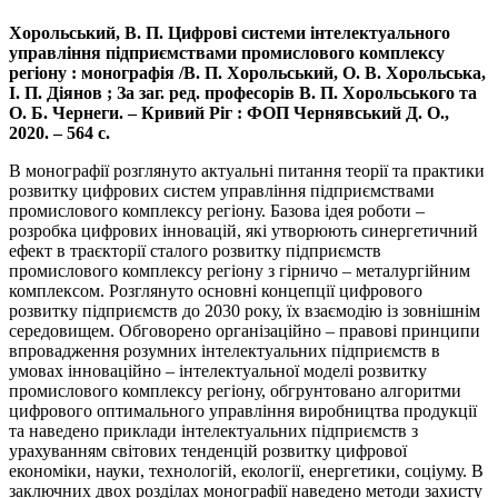
Хорольський, В. П. Цифрові системи інтелектуального
управління підприємствами промислового комплексу
регіону : монографія /В. П. Хорольський, О. В. Хорольська,
І. П. Діянов ; За заг. ред. професорів В. П. Хорольського та
О. Б. Чернеги. – Кривий Ріг : ФОП Чернявський Д. О.,
2020. – 564 с.
В монографії розглянуто актуальні питання теорії та практики
розвитку цифрових систем управління підприємствами
промислового комплексу регіону. Базова ідея роботи –
розробка цифрових інновацій, які утворюють синергетичний
ефект в траєкторії сталого розвитку підприємств
промислового комплексу регіону з гірничо – металургійним
комплексом. Розглянуто основні концепції цифрового
розвитку підприємств до 2030 року, їх взаємодію із зовнішнім
середовищем. Обговорено організаційно – правові принципи
впровадження розумних інтелектуальних підприємств в
умовах інноваційно – інтелектуальної моделі розвитку
промислового комплексу регіону, обгрунтовано алгоритми
цифрового оптимального управління виробництва продукції
та наведено приклади інтелектуальних підприємств з
урахуванням світових тенденцій розвитку цифрової
економіки, науки, технологій, екології, енергетики, соціуму. В
заключних двох розділах монографії наведено методи захисту