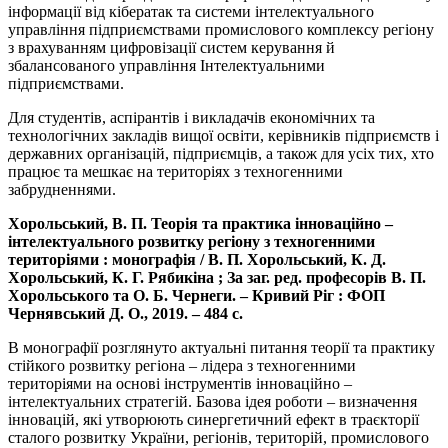
інформації від кібератак та системи інтелектуального
управління підприємствами промислового комплексу регіону
з врахуванням цифровізації систем керування й
збалансованого управління Інтелектуальними
підприємствами.
Для студентів, аспірантів і викладачів економічних та
технологічних закладів вищої освіти, керівників підприємств і
державних організацій, підприємців, а також для усіх тих, хто
працює та мешкає на територіях з техногенними
забрудненнями.
Хорольський, В. П. Теорія та практика інноваційно –
інтелектуального розвитку регіону з техногенними
територіями : монографія / В. П. Хорольський, К. Д.
Хорольський, К. Г. Рябикіна ; За заг. ред. професорів В. П.
Хорольського та О. Б. Чернеги. – Кривий Ріг : ФОП
Чернявський Д. О., 2019. – 484 с.
В монографії розглянуто актуальні питання теорії та практику
стійкого розвитку регіона – лідера з техногенними
територіями на основі інструментів інноваційно –
інтелектуальних стратегій. Базова ідея роботи – визначення
інновацій, які утворюють синергетичний ефект в траєкторії
сталого розвитку України, регіонів, територій, промислового