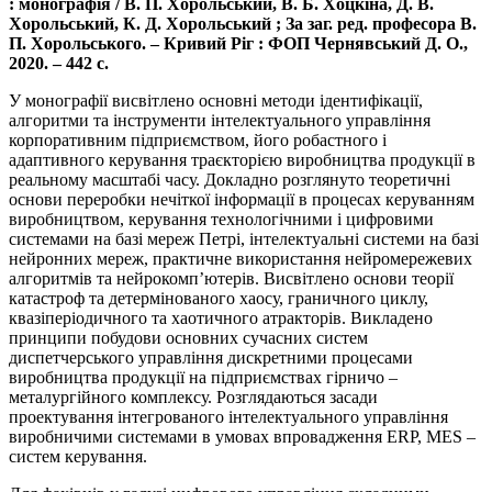
: монографія / В. П. Хорольський, В. Б. Хоцкіна, Д. В.
Хорольський, К. Д. Хорольський ; За заг. ред. професора В.
П. Хорольського. – Кривий Ріг : ФОП Чернявський Д. О.,
2020. – 442 с.
У монографії висвітлено основні методи ідентифікації,
алгоритми та інструменти інтелектуального управління
корпоративним підприємством, його робастного і
адаптивного керування траєкторією виробництва продукції в
реальному масштабі часу. Докладно розглянуто теоретичні
основи переробки нечіткої інформації в процесах керуванням
виробництвом, керування технологічними і цифровими
системами на базі мереж Петрі, інтелектуальні системи на базі
нейронних мереж, практичне використання нейромережевих
алгоритмів та нейрокомп’ютерів. Висвітлено основи теорії
катастроф та детермінованого хаосу, граничного циклу,
квазіперіодичного та хаотичного атракторів. Викладено
принципи побудови основних сучасних систем
диспетчерського управління дискретними процесами
виробництва продукції на підприємствах гірничо –
металургійного комплексу. Розглядаються засади
проектування інтегрованого інтелектуального управління
виробничими системами в умовах впровадження ERP, MES –
систем керування.