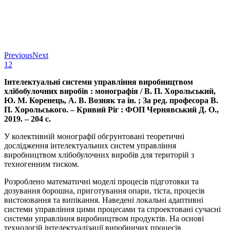
Previous
Next
1
2
Інтелектуальні системи управління виробництвом
хлібобулочних виробів : монографія / В. П. Хорольський,
Ю. М. Коренець, А. В. Возняк та ін. ; За ред. професора В.
П. Хорольського. – Кривий Ріг : ФОП Чернявський Д. О.,
2019. – 204 с.
У колективній монографії обгрунтовані теоретичні
дослідження інтелектуальних систем управління
виробництвом хлібобулочних виробів для територій з
техногенним тиском.
Розроблено математичні моделі процесів підготовки та
дозування борошна, приготування опари, тіста, процесів
вистоювання та випікання. Наведені локальні адаптивні
системи управління цими процесами та спроектовані сучасні
системи управління виробництвом продуктів. На основі
технологій інтелектуалізації виробничих процесів