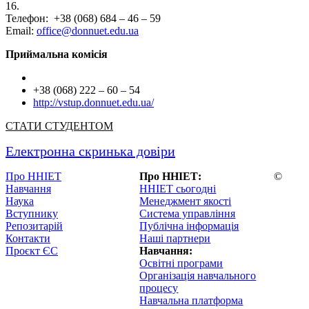
16.
Телефон: +38 (068) 684 – 46 – 59
Email:
office@donnuet.edu.ua
Приймальна комісія
+38 (068) 222 – 60 – 54
http://vstup.donnuet.edu.ua/
СТАТИ СТУДЕНТОМ
Електронна скринька довіри
Про ННІЕТ
Про ННІЕТ:
©
Навчання
ННІЕТ сьогодні
Наука
Менеджмент якості
Вступнику
Система управління
Репозитарій
Публічна інформація
Контакти
Наші партнери
Проєкт ЄС
Навчання:
Освітні програми
Організація навчального
процесу
Навчальна платформа