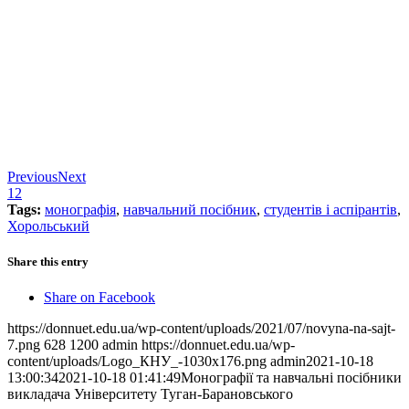
Previous
Next
1
2
Tags:
монографія
,
навчальний посібник
,
студентів і аспірантів
,
Хорольський
Share this entry
Share on Facebook
https://donnuet.edu.ua/wp-content/uploads/2021/07/novyna-na-sajt-
7.png
628
1200
admin
https://donnuet.edu.ua/wp-
content/uploads/Logo_КНУ_-1030x176.png
admin
2021-10-18
13:00:34
2021-10-18 01:41:49
Монографії та навчальні посібники
викладача Університету Туган-Барановського