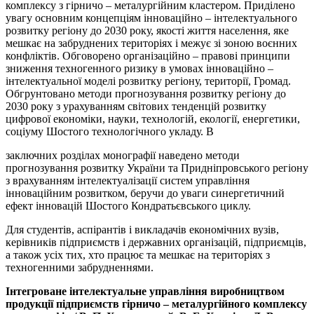
комплексу з гірничо – металургійним кластером. Приділено
увагу основним концепціям інноваційно – інтелектуального
розвитку регіону до 2030 року, якості життя населення, яке
мешкає на забруднених територіях і межує зі зоною воєнних
конфліктів. Обговорено організаційно – правові принципи
зниження техногенного ризику в умовах інноваційно –
інтелектуальної моделі розвитку регіону, території, Громад.
Обгрунтовано методи прогнозування розвитку регіону до
2030 року з урахуванням світових тенденцій розвитку
цифрової економіки, науки, технологій, екології, енергетики,
соціуму Шостого технологічного укладу. В
заключних розділах монографії наведено методи
прогнозування розвитку України та Придніпровського регіону
з врахуванням інтелектуалізації систем управління
інноваційним розвитком, беручи до уваги синергетичний
ефект інновацій Шостого Кондратьєвського циклу.
Для студентів, аспірантів і викладачів економічних вузів,
керівників підприємств і державних організацій, підприємців,
а також усіх тих, хто працює та мешкає на територіях з
техногенними забрудненнями.
Інтегроване інтелектуальне управління виробництвом
продукції підприємств гірничо – металургійного комплексу