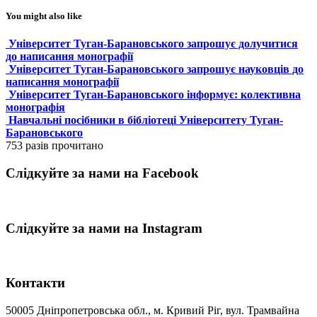
You might also like
Університет Туган-Барановського запрошує долучитися
до написання монографії
Університет Туган-Барановського запрошує науковців до
написання монографії
Університет Туган-Барановського інформує: колективна
монографія
Навчальні посібники в бібліотеці Університету Туган-
Барановського
753 разів прочитано
Слідкуйте за нами на Facebook
Слідкуйте за нами на Instagram
Контакти
50005 Дніпропетровська обл., м. Кривий Ріг, вул. Трамвайна