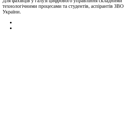
Для фахівців у галузі цифрового управління складними
технологічними процесами та студентів, аспірантів ЗВО
України.