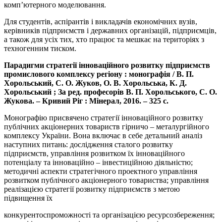
комп’ютерного моделювання.
Для студентів, аспірантів і викладачів економічних вузів,
керівників підприємств і державних організацій, підприємців,
а також для усіх тих, хто працює та мешкає на територіях з
техногенним тиском.
Парадигми стратегії інноваційного розвитку підприємств
промислового комплексу регіону : монографія / В. П.
Хорольський, С. О. Жуков, О. В. Хорольська, К. Д.
Хорольський ; За ред. професорів В. П. Хорольського, С. О.
Жукова. – Кривий Ріг : Мінерал, 2016. – 325 с.
Монографію присвячено стратегії інноваційного розвитку
публічних акціонерних товариств гірничо – металургійного
комплексу України. Вона включає в себе детальний аналіз
наступних питань: дослідження сталого розвитку
підприємств, управління розвитком їх інноваційного
потенціалу та інноваційно – інвестиційною діяльністю;
методичні аспекти стратегічного проектного управління
розвитком публічного акціонерного товариства; управління
реалізацією стратегії розвитку підприємств з метою
підвищення їх
конкурентоспроможності та організацією ресурсозбереження;