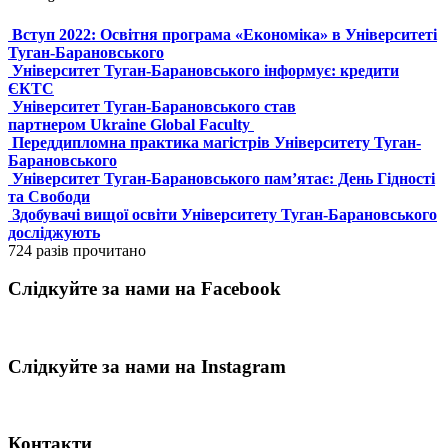
Вступ 2022: Освітня програма «Економіка» в Університеті
Туган-Барановського
Університет Туган-Барановського інформує: кредити
ЄКТС
Університет Туган-Барановського став
партнером Ukraine Global Faculty
Переддипломна практика магістрів Університету Туган-
Барановського
Університет Туган-Барановського пам’ятає: День Гідності
та Свободи
Здобувачі вищої освіти Університету Туган-Барановського
досліджують
724 разів прочитано
Слідкуйте за нами на Facebook
Слідкуйте за нами на Instagram
Контакти