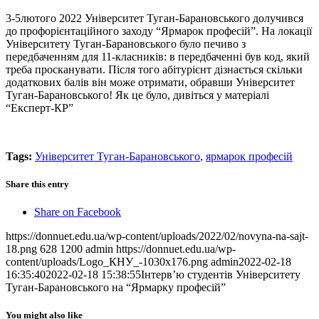
3-5лютого 2022 Університет Туган-Барановського долучився
до профорієнтаційного заходу “Ярмарок професій”. На локації
Університету Туган-Барановського було печиво з
передбаченням для 11-класників: в передбаченні був код, який
треба просканувати. Після того абітурієнт дізнається скільки
додаткових балів він може отримати, обравши Університет
Туган-Барановського! Як це було, дивіться у матеріалі
“Експерт-КР”
Tags:
Університет Туган-Барановського
,
ярмарок професій
Share this entry
Share on Facebook
https://donnuet.edu.ua/wp-content/uploads/2022/02/novyna-na-sajt-
18.png
628
1200
admin
https://donnuet.edu.ua/wp-
content/uploads/Logo_КНУ_-1030x176.png
admin
2022-02-18
16:35:40
2022-02-18 15:38:55
Інтерв’ю студентів Університету
Туган-Барановського на “Ярмарку професій”
You might also like