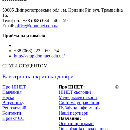
50005 Дніпропетровська обл., м. Кривий Ріг, вул. Трамвайна
16.
Телефон: +38 (068) 684 – 46 – 59
Email:
office@donnuet.edu.ua
Приймальна комісія
+38 (068) 222 – 60 – 54
http://vstup.donnuet.edu.ua/
СТАТИ СТУДЕНТОМ
Електронна скринька довіри
Про ННІЕТ
Про ННІЕТ:
©
Навчання
ННІЕТ сьогодні
Наука
Менеджмент якості
Вступнику
Система управління
Репозитарій
Публічна інформація
Контакти
Наші партнери
Проєкт ЄС
Навчання:
Освітні програми
Організація навчального