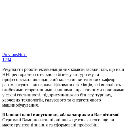
Previous
Next
1
2
3
4
Результати роботи екзаменаційних комісій засвідчили, що наш
ННІ ресторанно-готельного бізнесу та туризму та
професорсько-викладацький колектив випускових кафедр
разом готують висококваліфікованих фахівців, які володіють
глибокими теоретичними знаннями і практичними навичками
у сфері гостинності, підприємницького бізнесу, туризму,
харчових технологій, галузевого та енергетичного
машинобудування.
Шановні наші випускники, «бакалаври» ми Вас вітаємо!
Отримані Вами позитивні оцінки – це ознака того, що ви
маєте ґрунтовні знання та сформовані професійні