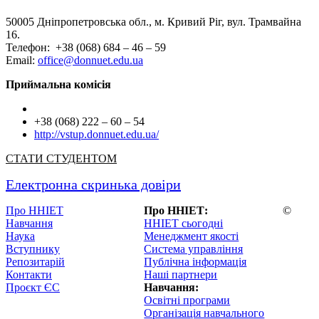
50005 Дніпропетровська обл., м. Кривий Ріг, вул. Трамвайна
16.
Телефон: +38 (068) 684 – 46 – 59
Email:
office@donnuet.edu.ua
Приймальна комісія
+38 (068) 222 – 60 – 54
http://vstup.donnuet.edu.ua/
СТАТИ СТУДЕНТОМ
Електронна скринька довіри
Про ННІЕТ
Про ННІЕТ:
©
Навчання
ННІЕТ сьогодні
Наука
Менеджмент якості
Вступнику
Система управління
Репозитарій
Публічна інформація
Контакти
Наші партнери
Проєкт ЄС
Навчання:
Освітні програми
Організація навчального