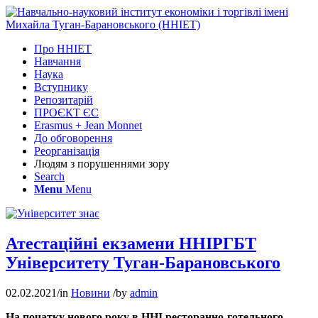
Про ННІЕТ
Навчання
Наука
Вступнику
Репозитарій
ПРОЄКТ ЄС
Erasmus + Jean Monnet
До обговорення
Реорганізація
Людям з порушеннями зору
Search
Menu
Menu
Атестаційні екзамени ННІРГБТ
Університету Туган-Барановського
02.02.2021
/
in
Новини
/
by
admin
На початку нового року в ННІ ресторанно-готельного