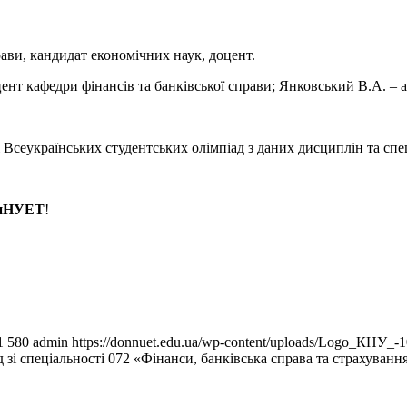
прави, кандидат економічних наук, доцент.
т кафедри фінансів та банківської справи; Янковський В.А. – ас
і Всеукраїнських студентських олімпіад з даних дисциплін та спе
нНУЕТ
!
1
580
admin
https://donnuet.edu.ua/wp-content/uploads/Logo_КНУ_-
зі спеціальності 072 «Фінанси, банківська справа та страхуванн