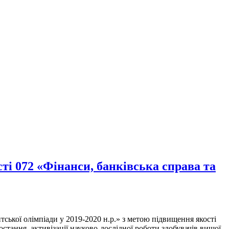
ті 072 «Фінанси, банківська справа та
тської олімпіади у 2019-2020 н.р.» з метою підвищення якості
остання, активізації науково-дослідної роботи здобувачів вищої