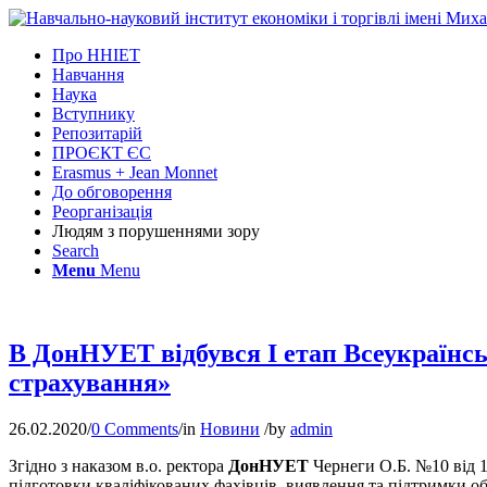
Про ННІЕТ
Навчання
Наука
Вступнику
Репозитарій
ПРОЄКТ ЄС
Erasmus + Jean Monnet
До обговорення
Реорганізація
Людям з порушеннями зору
Search
Menu
Menu
В ДонНУЕТ відбувся І етап Всеукраїнськ
страхування»
26.02.2020
/
0 Comments
/
in
Новини
/
by
admin
Згідно з наказом в.о. ректора
ДонНУЕТ
Чернеги О.Б. №10 від 1
підготовки кваліфікованих фахівців, виявлення та підтримки обд