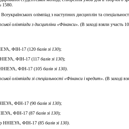
№ 1580.
 Всеукраїнських олімпіад з наступних дисциплін та спеціальност
тської олімпіади з дисципліни «Фінанси»
. (В заході взяли участь 
ІЕУА, ФІН-17 (120
балів зі 130
);
 ННІЕУА, ФІН-17 (117
балів зі 130
);
 ННІЕУА, ФІН-17 (105
балів зі 130)
.
ської олімпіади зі спеціальності «Фінанси і кредит»
. (В заході в
ННІЕУА, ФІН-17 (90
балів зі 130
);
НІЕУА, ФІН-17 (87
балів зі 130
);
вр ННІЕУА, ФІН-17 (85
балів зі 130)
.