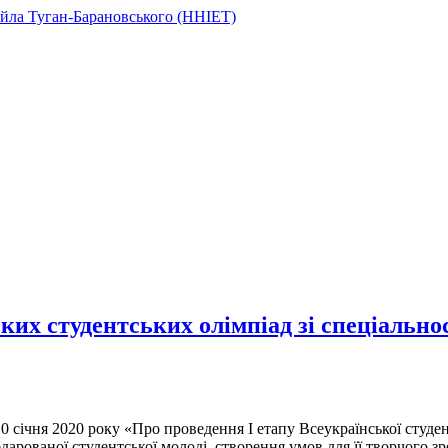
их студентських олімпіад зі спеціальнос
0 січня 2020 року «Про проведення І етапу Всеукраїнської студен
арованої студентської молоді, створення умов для її творчого зр