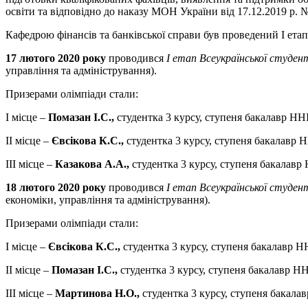
освіти та відповідно до наказу МОН України від 17.12.2019 р. 
Кафедрою фінансів та банківської справи був проведений І етап
17 лютого 2020 року
проводився
І етап Всеукраїнської студен
управління та адміністрування).
Призерами олімпіади стали:
І місце –
Помазан І.С.,
студентка 3 курсу, ступеня бакалавр НН
ІІ місце –
Євсікова К.С.,
студентка 3 курсу, ступеня бакалавр
ІІІ місце –
Казакова А.А.,
студентка 3 курсу, ступеня бакалавр
18 лютого 2020 року
проводився
І етап Всеукраїнської студент
економіки, управління та адміністрування).
Призерами олімпіади стали:
І місце –
Євсікова К.С.,
студентка 3 курсу, ступеня бакалавр 
ІІ місце –
Помазан І.С.,
студентка 3 курсу, ступеня бакалавр Н
ІІІ місце –
Мартинова Н.О.,
студентка 3 курсу, ступеня бакала