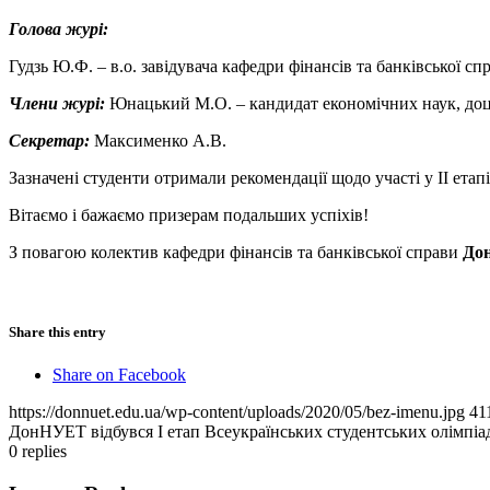
Голова журі:
Гудзь Ю.Ф. – в.о. завідувача кафедри фінансів та банківської с
Члени журі:
Юнацький М.О. – кандидат економічних наук, доцен
Секретар:
Максименко А.В.
Зазначені студенти отримали рекомендації щодо участі у ІІ етап
Вітаємо і бажаємо призерам подальших успіхів!
З повагою колектив кафедри фінансів та банківської справи
До
Share this entry
Share on Facebook
https://donnuet.edu.ua/wp-content/uploads/2020/05/bez-imenu.jpg
41
ДонНУЕТ відбувся І етап Всеукраїнських студентських олімпіад 
0
replies