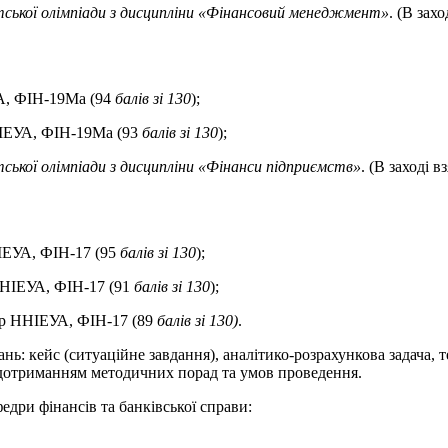
тської олімпіади з дисципліни «Фінансовий менеджмент»
. (В зах
УА, ФІН-19Ма (94
балів зі 130
);
ННІЕУА, ФІН-19Ма (93
балів зі 130
);
тської олімпіади з дисципліни «Фінанси підприємств»
. (В заході 
ІЕУА, ФІН-17 (95
балів зі 130
);
 ННІЕУА, ФІН-17 (91
балів зі 130
);
вр ННІЕУА, ФІН-17 (89
балів зі 130)
.
нь: кейс (ситуаційне завдання), аналітико-розрахункова задача, 
з дотриманням методичних порад та умов проведення.
дри фінансів та банківської справи: