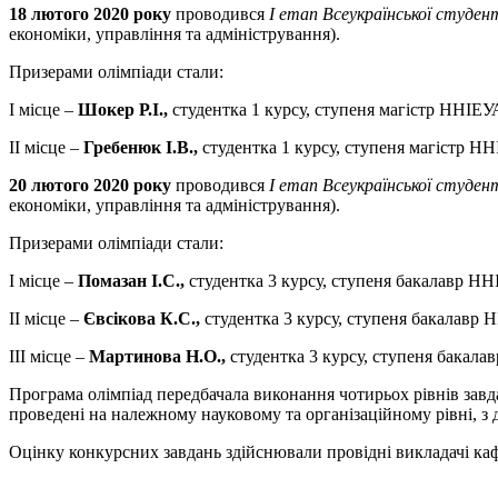
18 лютого 2020 року
проводився
І етап Всеукраїнської студен
економіки, управління та адміністрування).
Призерами олімпіади стали:
І місце –
Шокер Р.І.,
студентка 1 курсу, ступеня магістр ННІЕ
ІІ місце –
Гребенюк І.В.,
студентка 1 курсу, ступеня магістр 
20 лютого 2020 року
проводився
І етап Всеукраїнської студен
економіки, управління та адміністрування).
Призерами олімпіади стали:
І місце –
Помазан І.С.,
студентка 3 курсу, ступеня бакалавр НН
ІІ місце –
Євсікова К.С.,
студентка 3 курсу, ступеня бакалавр
ІІІ місце –
Мартинова Н.О.,
студентка 3 курсу, ступеня бакала
Програма олімпіад передбачала виконання чотирьох рівнів завда
проведені на належному науковому та організаційному рівні, 
Оцінку конкурсних завдань здійснювали провідні викладачі кафе