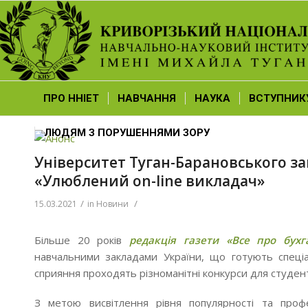
ПРО ННІЕТ
НАВЧАННЯ
НАУКА
ВСТУПНИК
ЛЮДЯМ З ПОРУШЕННЯМИ ЗОРУ
Університет Туган-Барановського з
«Улюблений on-line викладач»
/
/
15.03.2021
in
Новини
Більше 20 років
редакція газети «Все про бухг
навчальними закладами України, що готують спеціа
сприяння проходять різноманітні конкурси для студент
З метою висвітлення рівня популярності та профес