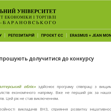
У
РЕПОЗИТАРІЙ
ПРОЄКТ ЄС
ERASMUS + JEAN MO
апрошують долучитися до конкурсу
алтерський облік»
здійснює програму співпраці з вищи
лістів економічного напряму. Вже не перший рік за нашо
ів. Цей рік не став виключенням.
ійності викладачів ВНЗ, сприяння розвитку ініціативнос