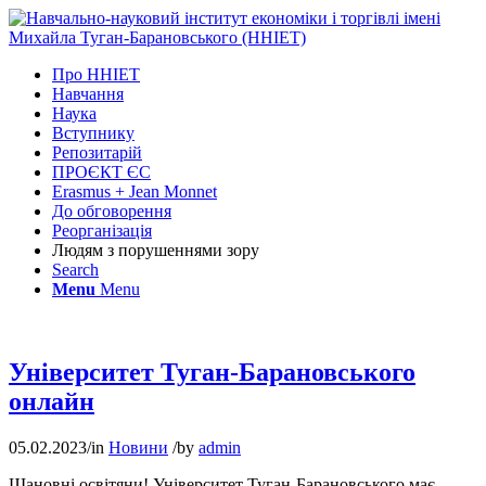
Про ННІЕТ
Навчання
Наука
Вступнику
Репозитарій
ПРОЄКТ ЄС
Erasmus + Jean Monnet
До обговорення
Реорганізація
Людям з порушеннями зору
Search
Menu
Menu
Університет Туган-Барановського
онлайн
05.02.2023
/
in
Новини
/
by
admin
Шановні освітяни! Університет Туган-Барановського має