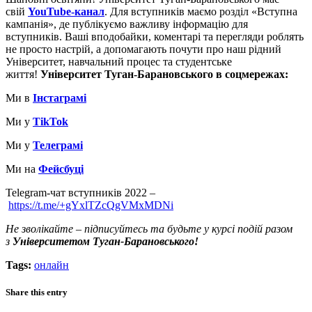
свій
YouTube-канал
. Для вступників маємо розділ «Вступна
кампанія», де публікуємо важливу інформацію для
вступників. Ваші вподобайки, коментарі та перегляди роблять
не просто настрій, а допомагають почути про наш рідний
Університет, навчальний процес та студентське
життя!
Університет Туган-Барановського в соцмережах:
Ми в
Інстаграмі
Ми у
TikTok
Ми у
Телеграмі
Ми на
Фейсбуці
Telegram-чат вступників 2022 –
https://t.me/+gYxlTZcQgVMxMDNi
Не зволікайте – підписуйтесь та будьте у курсі подій разом
з
Університетом Туган-Барановського!
Tags:
онлайн
Share this entry