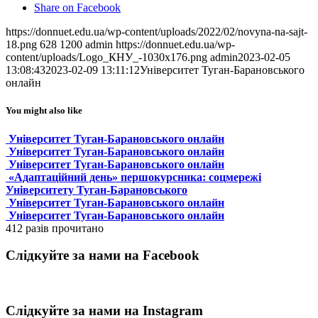
Share on Facebook
https://donnuet.edu.ua/wp-content/uploads/2022/02/novyna-na-sajt-
18.png
628
1200
admin
https://donnuet.edu.ua/wp-
content/uploads/Logo_КНУ_-1030x176.png
admin
2023-02-05
13:08:43
2023-02-09 13:11:12
Університет Туган-Барановського
онлайн
You might also like
Університет Туган-Барановського онлайн
Університет Туган-Барановського онлайн
Університет Туган-Барановського онлайн
«Адаптаційний день» першокурсника: соцмережі
Університету Туган-Барановського
Університет Туган-Барановського онлайн
Університет Туган-Барановського онлайн
412 разів прочитано
Слідкуйте за нами на Facebook
Слідкуйте за нами на Instagram