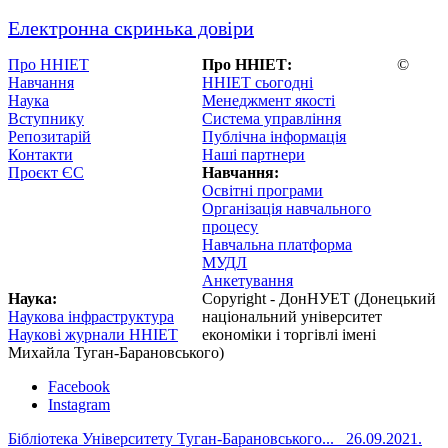
Електронна скринька довіри
Про ННІЕТ
Про ННІЕТ:
©
Навчання
ННІЕТ сьогодні
Наука
Менеджмент якості
Вступнику
Система управління
Репозитарій
Публічна інформація
Контакти
Наші партнери
Проєкт ЄС
Навчання:
Освітні програми
Організація навчального
процесу
Навчальна платформа
МУДЛ
Анкетування
Наука:
Copyright - ДонНУЕТ (Донецький
Наукова інфраструктура
національний університет
Наукові журнали ННІЕТ
економіки і торгівлі імені
Михайла Туган-Барановського)
Facebook
Instagram
Бібліотека Університету Туган-Барановського...
26.09.2021.