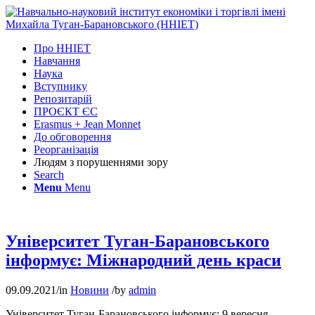
Про ННІЕТ
Навчання
Наука
Вступнику
Репозитарій
ПРОЄКТ ЄС
Erasmus + Jean Monnet
До обговорення
Реорганізація
Людям з порушеннями зору
Search
Menu
Menu
Університет Туган-Барановського
інформує: Міжнародний день краси
09.09.2021
/
in
Новини
/
by
admin
Університет Туган-Барановського інформує: 9 вересня –