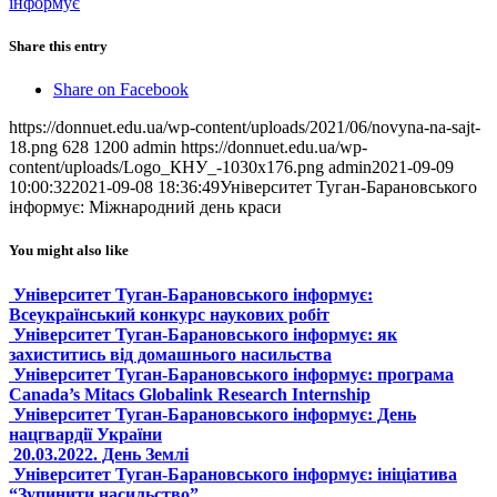
інформує
Share this entry
Share on Facebook
https://donnuet.edu.ua/wp-content/uploads/2021/06/novyna-na-sajt-
18.png
628
1200
admin
https://donnuet.edu.ua/wp-
content/uploads/Logo_КНУ_-1030x176.png
admin
2021-09-09
10:00:32
2021-09-08 18:36:49
Університет Туган-Барановського
інформує: Міжнародний день краси
You might also like
Університет Туган-Барановського інформує:
Всеукраїнський конкурс наукових робіт
Університет Туган-Барановського інформує: як
захиститись від домашнього насильства
Університет Туган-Барановського інформує: програма
Сanada’s Mitacs Globalink Research Internship
Університет Туган-Барановського інформує: День
нацгвардії України
20.03.2022. День Землі
Університет Туган-Барановського інформує: ініціатива
“Зупинити насильство”