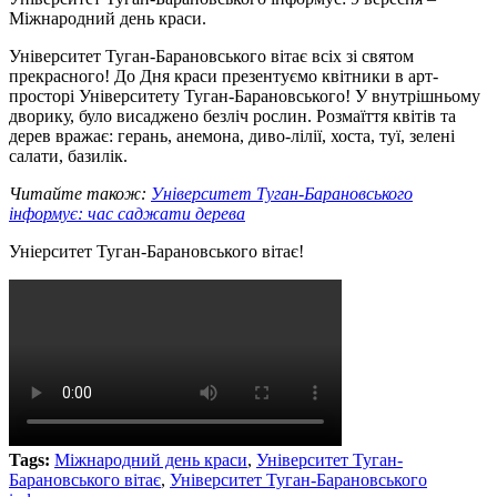
Міжнародний день краси.
Університет Туган-Барановського вітає всіх зі святом
прекрасного! До Дня краси презентуємо квітники в арт-
просторі Університету Туган-Барановського! У внутрішньому
дворику, було висаджено безліч рослин. Розмаїття квітів та
дерев вражає: герань, анемона, диво-лілії, хоста, туї, зелені
салати, базилік.
Читайте також:
Університет Туган-Барановського
інформує: час саджати дерева
Уніерситет Туган-Барановського вітає!
Tags:
Міжнародний день краси
,
Університет Туган-
Барановського вітає
,
Університет Туган-Барановського