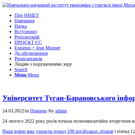
Про ННІЕТ
Навчання
Наука
Вступнику
Репозитарій
ПРОЄКТ ЄС
Erasmus + Jean Monnet
До обговорення
Реорганізація
Людям з порушеннями зору
Search
Menu
Menu
Університет Туган-Барановського і
24.03.2022
/
in
Новини
/
by
admin
24 лютого 2022 року росія почала полномасштабне вторгення на н
Наші воїни вже уразили понад 100 російських літаків
і понад 1