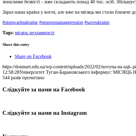
зниклими безвісті – вже складають понад 40 тис. осіб. Збільшуєт
Зараз наша країна у вогні, але вже на місяць ми стали ближче д
#stopwarinukraine
#stoprussianaggression
#saveukraine
Tags:
місяць незламності
Share this entry
Share on Facebook
https://donnuet.edu.ua/wp-content/uploads/2022/02/novyna-na-sajt-.p
12:58:28
Університет Туган-Барановського інформує: МІСЯЦ
544 разів прочитано
Слідкуйте за нами на Facebook
Слідкуйте за нами на Instagram