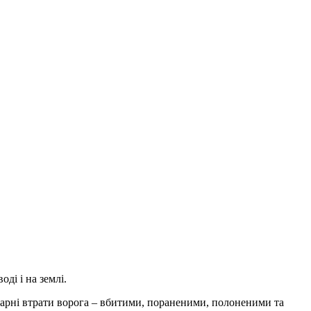
ді і на землі.
марні втрати ворога – вбитими, пораненими, полоненими та