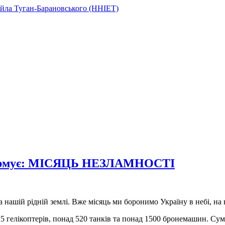
нформує: МІСЯЦЬ НЕЗЛАМНОСТІ
ашій рідній землі. Вже місяць ми боронимо Україну в небі, на во
25 гелікоптерів, понад 520 танків та понад 1500 бронемашин. Су