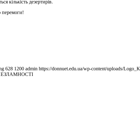
ься кількість дезертирів.
о перемоги!
ng
628
1200
admin
https://donnuet.edu.ua/wp-content/uploads/Log
Ь НЕЗЛАМНОСТІ