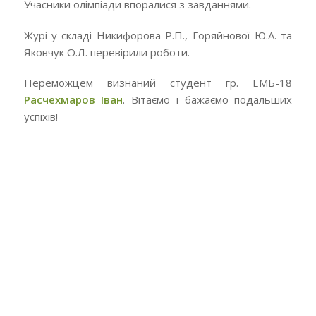
Учасники олімпіади впоралися з завданнями.
Журі у складі Никифорова Р.П., Горяйнової Ю.А. та
Яковчук О.Л. перевірили роботи.
Переможцем визнаний студент гр. ЕМБ-18
Расчехмаров Іван
. Вітаємо і бажаємо подальших
успіхів!