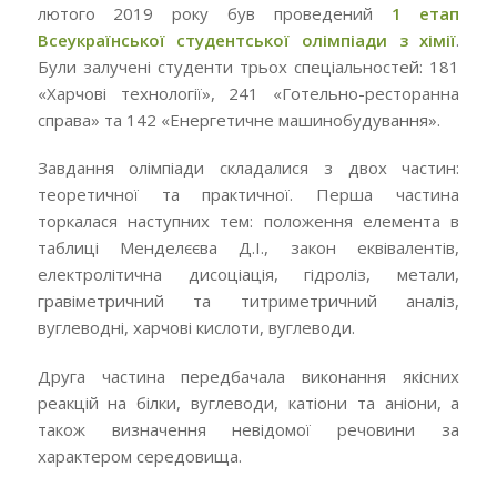
лютого 2019 року був проведений
1 етап
Всеукраїнської студентської олімпіади з хімії
.
Були залучені студенти трьох спеціальностей: 181
«Харчові технології», 241 «Готельно-ресторанна
справа» та 142 «Енергетичне машинобудування».
Завдання олімпіади складалися з двох частин:
теоретичної та практичної. Перша частина
торкалася наступних тем: положення елемента в
таблиці Менделєєва Д.І., закон еквівалентів,
електролітична дисоціація, гідроліз, метали,
гравіметричний та титриметричний аналіз,
вуглеводні, харчові кислоти, вуглеводи.
Друга частина передбачала виконання якісних
реакцій на білки, вуглеводи, катіони та аніони, а
також визначення невідомої речовини за
характером середовища.