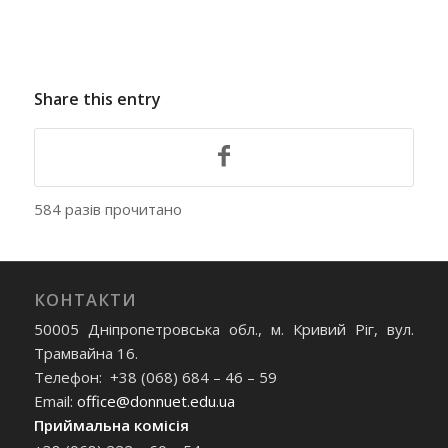
Share this entry
584 разів прочитано
КОНТАКТИ
50005 Дніпропетровська обл., м. Кривий Ріг, вул.
Трамвайна 16.
Телефон: +38 (068) 684 – 46 – 59
Email:
office@donnuet.edu.ua
Приймальна комісія