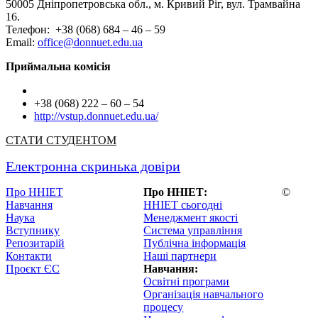
50005 Дніпропетровська обл., м. Кривий Ріг, вул. Трамвайна
16.
Телефон: +38 (068) 684 – 46 – 59
Email:
office@donnuet.edu.ua
Приймальна комісія
+38 (068) 222 – 60 – 54
http://vstup.donnuet.edu.ua/
СТАТИ СТУДЕНТОМ
Електронна скринька довіри
Про ННІЕТ
Про ННІЕТ:
©
Навчання
ННІЕТ сьогодні
Наука
Менеджмент якості
Вступнику
Система управління
Репозитарій
Публічна інформація
Контакти
Наші партнери
Проєкт ЄС
Навчання:
Освітні програми
Організація навчального
процесу