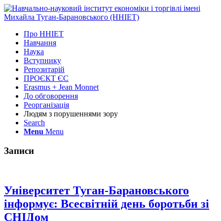
Про ННІЕТ
Навчання
Наука
Вступнику
Репозитарій
ПРОЄКТ ЄС
Erasmus + Jean Monnet
До обговорення
Реорганізація
Людям з порушеннями зору
Search
Menu
Menu
Записи
Університет Туган-Барановського
інформує: Всесвітній день боротьби зі
СНІДом