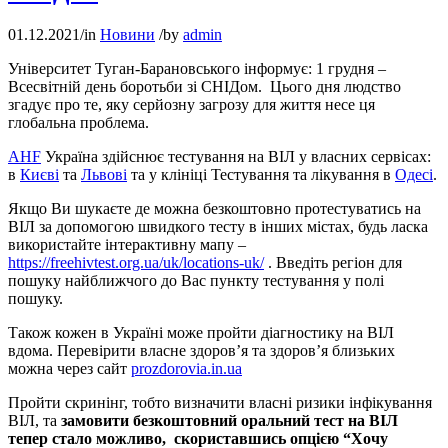
01.12.2021
/
in
Новини
/
by
admin
Університет Туган-Барановського інформує: 1 грудня –
Всесвітній день боротьби зі СНІДом. Цього дня людство
згадує про те, яку серйозну загрозу для життя несе ця
глобальна проблема.
AHF
Україна здійснює тестування на ВІЛ у власних сервісах:
в
Києві
та
Львові
та у клініці Тестування та лікування в
Одесі
.
Якщо Ви шукаєте де можна безкоштовно протестуватись на
ВІЛ за допомогою швидкого тесту в інших містах, будь ласка
використайте інтерактивну мапу –
https://freehivtest.org.ua/uk/locations-uk/
. Введіть регіон для
пошуку найближчого до Вас пункту тестування у полі
пошуку.
Також кожен в Україні може пройти діагностику на ВІЛ
вдома. Перевірити власне здоров’я та здоров’я близьких
можна через сайт
prozdorovia.in.ua
Пройти скринінг, тобто визначити власні ризики інфікування
ВІЛ, та
замовити безкоштовний оральний тест на ВІЛ
тепер стало можливо, скориставшись опцією “Хочу