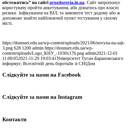
обстежитись” на сайті
prozdorovia.in.ua
. Сайт запропонує
користувачу пройти анкетування, аби дізнатись про власні
ризики інфікування на ВІЛ, та замовити тест додому або ж
допоможе знайти найближчий пункт тестування у своєму
місті.
https://donnuet.edu.ua/wp-content/uploads/2021/06/novyna-na-sajt-
3.png
628
1200
admin
https://donnuet.edu.ua/wp-
content/uploads/Logo_КНУ_-1030x176.png
admin
2021-12-01
11:00:05
2021-11-29 19:03:41
Університет Туган-Барановського
інформує: Всесвітній день боротьби зі СНІДом
Слідкуйте за нами на Facebook
Слідкуйте за нами на Instagram
Контакти