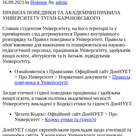
16.09.2021
/
in
Новини
/
by
admin
ПРАВИЛА ПОВЕДІНКИ ТА АКАДЕМІЧНІ ПРАВИЛА
УНІВЕРСИТЕТУ ТУГАН-БАРАНОВСЬКОГО
Ставши студентом Університету, на його території та у
приміщеннях слід дотримуватися Правил внутрішнього
розпорядку та Правил поведінки в Університеті. Правила є
обов’язковими для виконання та поширюються на науково-
педагогічний персонал, працівників Університету, здобувачів
вищої освіти, абітурієнтів та їх батьків, відвідувачів
Університету.
Ознайомитися з Правилами: Офіційний сайт ДонНУЕТ
> Про Університет > Нормативні документи >
Правила
поведінки в Університеті\
Засади етичної і гідної поведінки працівника і здобувача
вищої освіти, а також політика академічної чесності
Університету викладені у Кодексі етики та гідності ДонНУЕТ.
Читати Кодекс: Офіційний сайт ДонНУЕТ > Про
Університет >
Кодекс етики та гідності
ДонНУЕТ слідує європейським прикладам щодо утилізації та
переробки сміття. У коридорах Університету розташовані