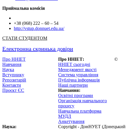
Приймальна комісія
+38 (068) 222 – 60 – 54
http://vstup.donnuet.edu.ua/
СТАТИ СТУДЕНТОМ
Електронна скринька довіри
Про ННІЕТ
Про ННІЕТ:
©
Навчання
ННІЕТ сьогодні
Наука
Менеджмент якості
Вступнику
Система управління
Репозитарій
Публічна інформація
Контакти
Наші партнери
Проєкт ЄС
Навчання:
Освітні програми
Організація навчального
процесу
Навчальна платформа
МУДЛ
Анкетування
Наука:
Copyright - ДонНУЕТ (Донецький