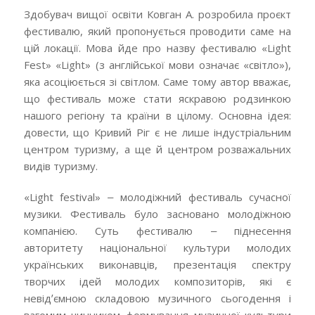
Здобувач вищої освіти Ковган А. розробила проєкт
фестивалю, який пропонується проводити саме на
цій локації. Мова йде про назву фестивалю «Light
Fest» «Light» (з англійської мови означає «світло»),
яка асоціюється зі світлом. Саме тому автор вважає,
що фестиваль може стати яскравою родзинкою
нашого регіону та країни в цілому. Основна ідея:
довести, що Кривий Ріг є не лише індустріальним
центром туризму, а ще й центром розважальних
видів туризму.
«Light festival» ‒ молодіжний фестиваль сучасної
музики. Фестиваль було засновано молодіжною
компанією. Суть фестивалю ‒ піднесення
авторитету національної культури молодих
українських виконавців, презентація спектру
творчих ідей молодих композиторів, які є
невідʼємною складовою музичного сьогодення і
вагомим чинником формування музичної культури