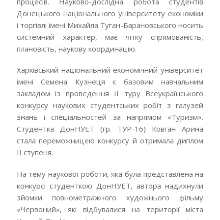
процесів. Науково-дослідна робота студентів
Донецького національного університету економіки
і торгівлі імені Михайла Туган-Барановського носить
системний характер, має чітку спрямованість,
плановість, наукову координацію.
Харківський національний економічний університет
імені Семена Кузнеця є базовим навчальним
закладом із проведення ІІ туру Всеукраїнського
конкурсу наукових студентських робіт з галузей
знань і спеціальностей за напрямом «Туризм».
Студентка ДонНУЕТ (гр. ТУР-16) Ковган Арина
стала переможницею конкурсу й отримала диплом
ІІ ступеня.
На тему наукової роботи, яка була представлена на
конкурсі студенткою ДонНУЕТ, автора надихнули
зйомки повнометражного художнього фільму
«Червоний», які відбувалися на території міста