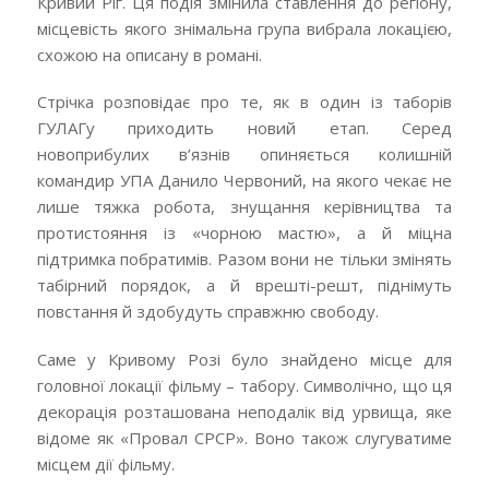
Кривий Ріг. Ця подія змінила ставлення до регіону,
місцевість якого знімальна група вибрала локацією,
схожою на описану в романі.
Стрічка розповідає про те, як в один із таборів
ГУЛАГу приходить новий етап. Серед
новоприбулих в’язнів опиняється колишній
командир УПА Данило Червоний, на якого чекає не
лише тяжка робота, знущання керівництва та
протистояння із «чорною мастю», а й міцна
підтримка побратимів. Разом вони не тільки змінять
табірний порядок, а й врешті-решт, піднімуть
повстання й здобудуть справжню свободу.
Саме у Кривому Розі було знайдено місце для
головної локації фільму – табору. Символічно, що ця
декорація розташована неподалік від урвища, яке
відоме як «Провал СРСР». Воно також слугуватиме
місцем дії фільму.