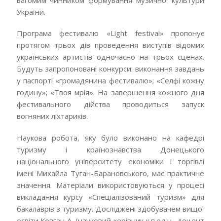
України.
Програма фестивалю «Light festival» пропонує
протягом трьох дів проведення виступів відомих
українських артистів одночасно на трьох сценах.
Будуть запропоновані конкурси: виконання завдань
у паспорті «громадянина фестивалю»; «Селфі кожну
годину»; «Твоя мрія». На завершення кожного дня
фестивального дійства проводиться запуск
вогняних ліхтариків.
Наукова робота, яку було виконано на кафедрі
туризму і країнознавства Донецького
національного університету економіки і торгівлі
імені Михайла Туган-Барановського, має практичне
значення. Матеріали використовуються у процесі
викладання курсу «Спеціалізований туризм» для
бакалаврів з туризму. Досліджені здобувачем вищої
освіти Ковган А. (науковий керівник к.п.ед.н., доцент