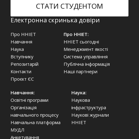
СТАТИ СТУДЕНТОМ
Електронна скринька довіри
Про ННІЕТ
Про ННІЕТ:
Навчання
ННІЕТ сьогодні
Наука
Менеджмент якості
Вступнику
Система управління
Репозитарій
Публічна інформація
Контакти
Наші партнери
Проєкт ЄС
Навчання:
Наука:
Освітні програми
Наукова
Організація
інфраструктура
навчального процесу
Наукові журнали
Навчальна платформа
ННІЕТ
МУДЛ
Анкетування