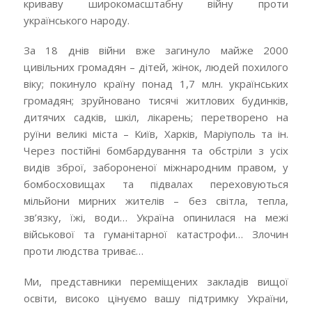
криваву широкомасштабну війну проти
українського народу.
За 18 днів війни вже загинуло майже 2000
цивільних громадян – дітей, жінок, людей похилого
віку; покинуло країну понад 1,7 млн. українських
громадян; зруйновано тисячі житлових будинків,
дитячих садків, шкіл, лікарень; перетворено на
руїни великі міста – Київ, Харків, Маріуполь та ін.
Через постійні бомбардування та обстріли з усіх
видів зброї, забороненої міжнародним правом, у
бомбосховищах та підвалах переховуються
мільйони мирних жителів – без світла, тепла,
зв’язку, їжі, води… Україна опинилася на межі
військової та гуманітарної катастрофи… Злочин
проти людства триває…
Ми, представники переміщених закладів вищої
освіти, високо цінуємо вашу підтримку України,