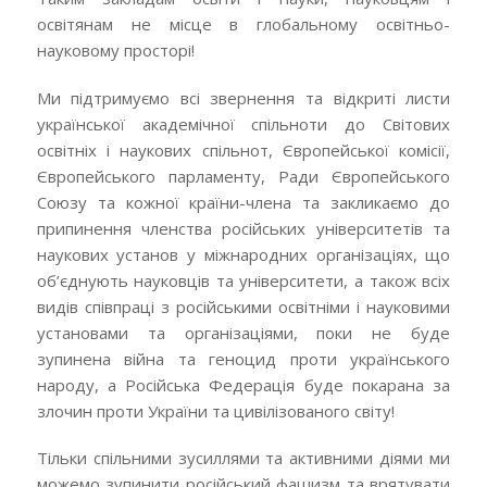
освітянам не місце в глобальному освітньо-
науковому просторі!
Ми підтримуємо всі звернення та відкриті листи
української академічної спільноти до Світових
освітніх і наукових спільнот, Європейської комісії,
Європейського парламенту, Ради Європейського
Союзу та кожної країни-члена та закликаємо до
припинення членства російських університетів та
наукових установ у міжнародних організаціях, що
об’єднують науковців та університети, а також всіх
видів співпраці з російськими освітніми і науковими
установами та організаціями, поки не буде
зупинена війна та геноцид проти українського
народу, а Російська Федерація буде покарана за
злочин проти України та цивілізованого світу!
Тільки спільними зусиллями та активними діями ми
можемо зупинити російський фашизм та врятувати