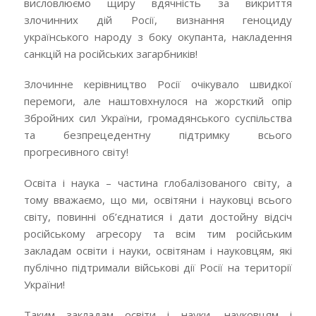
висловлюємо щиру вдячність за викриття
злочинних дій Росії, визнання геноциду
українського народу з боку окупанта, накладення
санкцій на російських загарбників!
Злочинне керівництво Росії очікувало швидкої
перемоги, але наштовхнулося на жорсткий опір
Збройних сил України, громадянського суспільства
та безпрецедентну підтримку всього
прогресивного світу!
Освіта і наука – частина глобалізованого світу, а
тому вважаємо, що ми, освітяни і науковці всього
світу, повинні об’єднатися і дати достойну відсіч
російському агресору та всім тим російським
закладам освіти і науки, освітянам і науковцям, які
публічно підтримали військові дії Росії на території
України!
Таким закладам освіти і науки, науковцям і