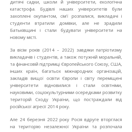
дитячі садки, школи й університети, екологічна
катастрофа. Будівлі наших університетів були
захоплені окупантом, сім’ї розпалися, викладачі і
студенти втратили домівки, але не зрадили
Батьківщині і стали будувати університети на
новому місті.
За вісім років (2014 – 2022) завдяки патріотизму
викладачів і студентів, а також потужній моральній,
та фінансовій підтримці Європейського Союзу, CША,
інших країн, багатьох міжнародних організацій,
закладів вищої освіти Європи і світу переміщені
університети відновилися і стали освітніми,
науковими, соціокультурними осередками розвитку
територій Сходу України, що постраждали від
російської агресії 2014 року.
Але 24 березня 2022 року Росія вдруге вторглася
на територію незалежної України та розпочала