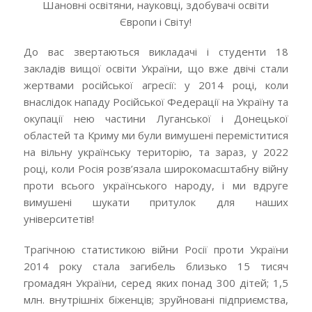
Шановні освітяни, науковці, здобувачі освіти
Європи і Світу!
До вас звертаються викладачі і студенти 18
закладів вищої освіти України, що вже двічі стали
жертвами російської агресії: у 2014 році, коли
внаслідок нападу Російської Федерації на Україну та
окупації нею частини Луганської і Донецької
областей та Криму ми були вимушені переміститися
на вільну українську територію, та зараз, у 2022
році, коли Росія розв’язала широкомасштабну війну
проти всього українського народу, і ми вдруге
вимушені шукати притулок для наших
університетів!
Трагічною статистикою війни Росії проти України
2014 року стала загибель близько 15 тисяч
громадян України, серед яких понад 300 дітей; 1,5
млн. внутрішніх біженців; зруйновані підприємства,