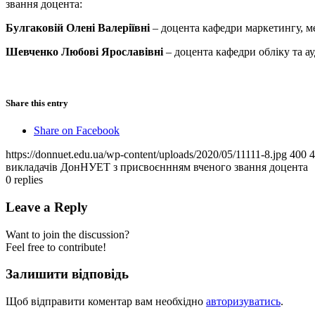
звання доцента:
Булгаковій Олені Валеріївні
– доцента кафедри маркетингу, м
Шевченко Любові Ярославівні
– доцента кафедри обліку та ау
Share this entry
Share on Facebook
https://donnuet.edu.ua/wp-content/uploads/2020/05/11111-8.jpg
400
4
викладачів ДонНУЕТ з присвоєннням вченого звання доцента
0
replies
Leave a Reply
Want to join the discussion?
Feel free to contribute!
Залишити відповідь
Щоб відправити коментар вам необхідно
авторизуватись
.