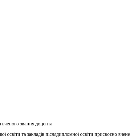
 вченого звання доцента.
щої освіти та закладів післядипломної освіти присвоєно вчене