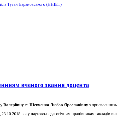
ннням вченого звання доцента
у Валеріївну
та
Шевченко Любов Ярославівну
з присвоєннням
ід 23.10.2018 року науково-педагогічним працівникам закладів ви