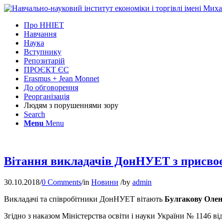
Про ННІЕТ
Навчання
Наука
Вступнику
Репозитарій
ПРОЄКТ ЄС
Erasmus + Jean Monnet
До обговорення
Реорганізація
Людям з порушеннями зору
Search
Menu
Menu
Вітання викладачів ДонНУЕТ з присвоє
30.10.2018
/
0 Comments
/
in
Новини
/
by
admin
Викладачі та співробітники ДонНУЕТ вітають
Булгакову Олен
Згідно з наказом Міністерства освіти і науки України № 1146 в