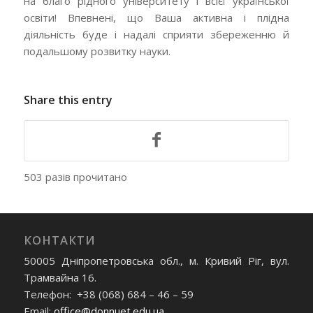
на благо рідного університету і всієї української
освіти! Впевнені, що Ваша активна і плідна
діяльність буде і надалі сприяти збереженню й
подальшому розвитку науки.
Share this entry
503 разів прочитано
КОНТАКТИ
50005 Дніпропетровська обл., м. Кривий Ріг, вул.
Трамвайна 16.
Телефон: +38 (068) 684 – 46 – 59
Email:
office@donnuet.edu.ua