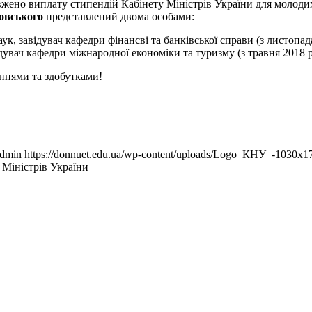
жено виплату стипендій Кабінету Міністрів України для молодих
новського
представлений двома особами:
ук, завідувач кафедри фінансві та банківської справи (з листопада
дувач кафедри міжнародної економіки та туризму (з травня 2018 р
еннями та здобутками!
dmin
https://donnuet.edu.ua/wp-content/uploads/Logo_КНУ_-1030x1
Міністрів України