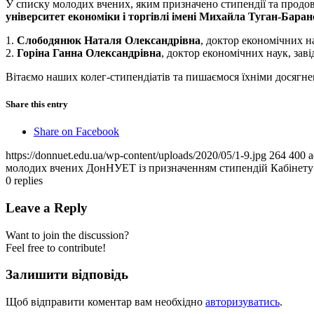
У списку молодих вчених, яким призначено стипендії та продов
університет економіки і торгівлі імені Михайла Туган-Бара
1.
Слободянюк Наталя Олександрівна
, доктор економічних на
2.
Горіна Ганна Олександрівна
, доктор економічних наук, заві
Вітаємо наших колег-стипендіатів та пишаємося їхніми досягн
Share this entry
Share on Facebook
https://donnuet.edu.ua/wp-content/uploads/2020/05/1-9.jpg
264
400
a
молодих вчених ДонНУЕТ із призначенням стипендій Кабінету 
0
replies
Leave a Reply
Want to join the discussion?
Feel free to contribute!
Залишити відповідь
Щоб відправити коментар вам необхідно
авторизуватись
.