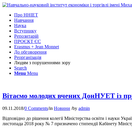
Про ННІЕТ
Навчання
Наука
Вступнику
Репозитарій
ПРОЄКТ ЄС
Erasmus + Jean Monnet
До обговорення
Реорганізація
Людям з порушеннями зору
Search
Menu
Menu
Вітаємо молодих вчених ДонНУЕТ із пр
09.11.2018
/
0 Comments
/
in
Новини
/
by
admin
Відповідно до рішення колегії Міністерства освіти і науки Укра
листопада 2018 року № 7 призначено стипендії Кабінету Міністр