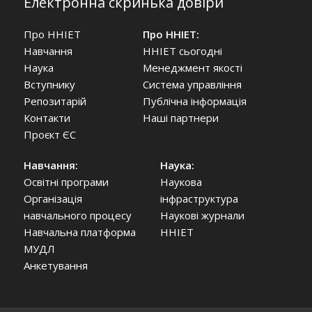
Електронна скринька довіри
Про ННІЕТ
Про ННІЕТ:
Навчання
ННІЕТ сьогодні
Наука
Менеджмент якості
Вступнику
Система управління
Репозитарій
Публічна інформація
Контакти
Наші партнери
Проєкт ЄС
Навчання:
Наука:
Освітні програми
Наукова
Організація
інфраструктура
навчального процесу
Наукові журнали
Навчальна платформа
ННІЕТ
МУДЛ
Анкетування