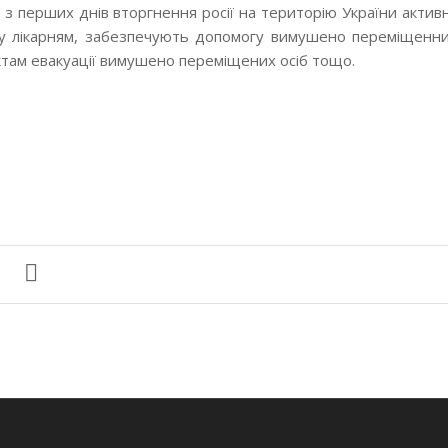
и
з перших днів вторгнення росії на територію України актив
гу лікарням, забезпечують допомогу вимушено переміщенн
там евакуації вимушено переміщених осіб тощо.