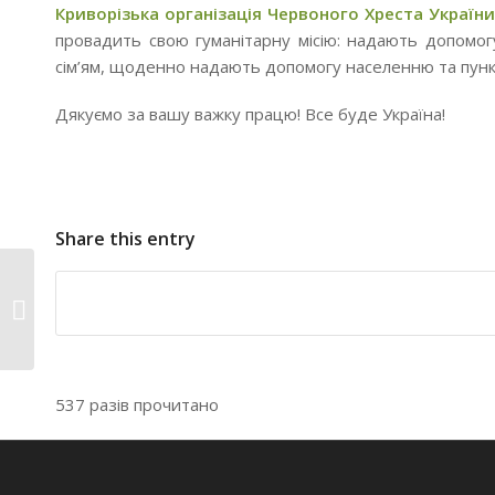
Криворізька організація Червоного Хреста Україн
провадить свою гуманітарну місію: надають допомо
сім’ям, щоденно надають допомогу населенню та пунк
Дякуємо за вашу важку працю! Все буде Україна!
Share this entry
26.04.2022.
Міжнародний день
пам’яті Чорноби�...
537 разів прочитано