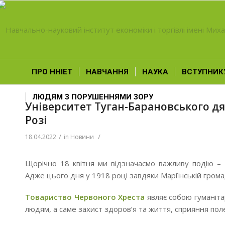
ПРО ННІЕТ
НАВЧАННЯ
НАУКА
ВСТУПНИК
ЛЮДЯМ З ПОРУШЕННЯМИ ЗОРУ
Університет Туган-Барановського дя
Розі
/
/
18.04.2022
in
Новини
Щорічно 18 квітня ми відзначаємо важливу подію –
Адже цього дня у 1918 році завдяки Маріїнській грома
Товариство Червоного Хреста
являє собою гуманіта
людям, а саме захист здоров’я та життя, сприяння по