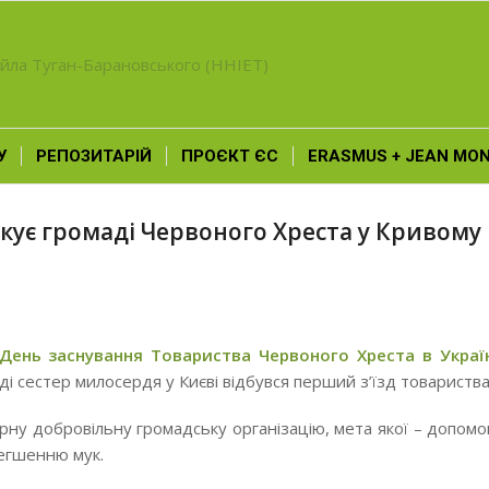
У
РЕПОЗИТАРІЙ
ПРОЄКТ ЄС
ERASMUS + JEAN MO
кує громаді Червоного Хреста у Кривому
День заснування Товариства Червоного Хреста в Украї
ді сестер милосердя у Києві відбувся перший з’їзд товариства
рну добровільну громадську організацію, мета якої – допомо
легшенню мук.