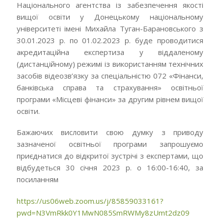
Національного агентства із забезпечення якості
вищої освіти у Донецькому національному
університеті імені Михайла Туган-Барановського з
30.01.2023 р. по 01.02.2023 р. буде проводитися
акредитаційна експертиза у віддаленому
(дистанційному) режимі із використанням технічних
засобів відеозв’язку за спеціальністю 072 «Фінанси,
банківська справа та страхування» освітньої
програми «Місцеві фінанси» за другим рівнем вищої
освіти.
Бажаючих висловити свою думку з приводу
зазначеної освітньої програми запрошуємо
приєднатися до відкритої зустрічі з експертами, що
відбудеться 30 січня 2023 р. о 16:00-16:40, за
посиланням
https://us06web.zoom.us/j/85859033161?
pwd=N3VmRkk0Y1MwN085SmRWMy8zUmt2dz09