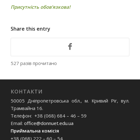
Присутність обов’язкова!
Share this entry
527 разів прочитано
КОНТАКТИ
50005 Дніпропетровська обл., м. Кривий Ріг, вул.
Трамвайна 16.
Телефон: +38 (068) 684 – 46 – 59
Email:
office@donnuet.edu.ua
Приймальна комісія
+38 (068) 222 – 60 – 54