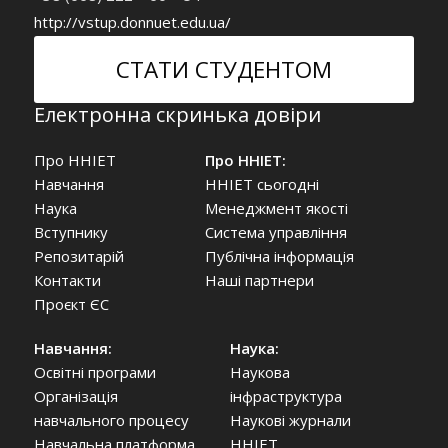
http://vstup.donnuet.edu.ua/
СТАТИ СТУДЕНТОМ
Електронна скринька довіри
Про ННІЕТ
Про ННІЕТ:
Навчання
ННІЕТ сьогодні
Наука
Менеджмент якості
Вступнику
Система управління
Репозитарій
Публічна інформація
Контакти
Наші партнери
Проєкт ЄС
Навчання:
Наука:
Освітні програми
Наукова
Організація
інфраструктура
навчального процесу
Наукові журнали
Навчальна платформа
ННІЕТ