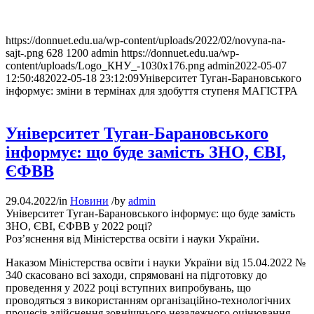
https://donnuet.edu.ua/wp-content/uploads/2022/02/novyna-na-
sajt-.png
628
1200
admin
https://donnuet.edu.ua/wp-
content/uploads/Logo_КНУ_-1030x176.png
admin
2022-05-07
12:50:48
2022-05-18 23:12:09
Університет Туган-Барановського
інформує: зміни в термінах для здобуття ступеня МАГІСТРА
Університет Туган-Барановського
інформує: що буде замість ЗНО, ЄВІ,
ЄФВВ
29.04.2022
/
in
Новини
/
by
admin
Університет Туган-Барановського інформує: що буде замість
ЗНО, ЄВІ, ЄФВВ у 2022 році?
Роз’яснення від Міністерства освіти і науки України.
Наказом Міністерства освіти і науки України від 15.04.2022 №
340 скасовано всі заходи, спрямовані на підготовку до
проведення у 2022 році вступних випробувань, що
проводяться з використанням організаційно-технологічних
процесів здійснення зовнішнього незалежного оцінювання.