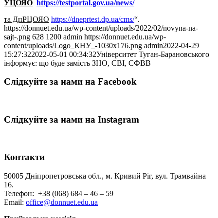
УЦОЯО
https://testportal.gov.ua/news/
та ДпРЦОЯО
https://dneprtest.dp.ua/cms/
“.
https://donnuet.edu.ua/wp-content/uploads/2022/02/novyna-na-
sajt-.png
628
1200
admin
https://donnuet.edu.ua/wp-
content/uploads/Logo_КНУ_-1030x176.png
admin
2022-04-29
15:27:32
2022-05-01 00:34:32
Університет Туган-Барановського
інформує: що буде замість ЗНО, ЄВІ, ЄФВВ
Слідкуйте за нами на Facebook
Слідкуйте за нами на Instagram
Контакти
50005 Дніпропетровська обл., м. Кривий Ріг, вул. Трамвайна
16.
Телефон: +38 (068) 684 – 46 – 59
Email:
office@donnuet.edu.ua