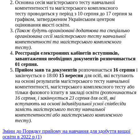
Основна сесія магістерського тесту навчальної
компетентності та магістерського комплексного
тесту проводиться у період з 10 серпня до 17 серпня за
графіком, затвердженим Українським центром
оцінювання якості освіти.
(Також будуть організовані додаткова та спеціально
організована сесії
магістерського тесту навчальної
компетентності та магістерського комплексного
тесту).
Реєстрація електронних кабінетів вступників,
завантаження необхідних документів розпочинається
01 серпня.
Прийом заяв та документів
розпочинається
16 серпня
і
закінчується о 18:00
15 вересня
для осіб, які вступають
на основі результатів магістерського тесту навчальної
компетентності, магістерського комплексного тесту або
тільки фахового іспиту в закладі освіти
(розпочинається
16 серпня, і закінчується 23 серпня для осіб, які
вступають на основі індивідуальної усної співбесіди
замість магістерського тесту навчальної
компетентності або магістерського комплексного
тесту).
Зміни до Порядку прийому на навчання для здобуття вищої
освіти в 2022 р (1)