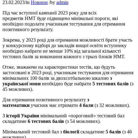
23.02.2023
/
in
Новини
/
by
admin
Під час вступної кампанії 2023 року для всіх
предметів НМТ буде підвищено мінімальні пороги, які
необхідно подолати учасникам тестування для отримання
позитивного результату.
Зокрема, у 2023 році для отримання можливості брати участь
у конкурсному відборі до закладів вищої освіти вступнику
необхідно набрати не менше 10% від загальної кількості
тестових балів за виконання кожного з трьох блоків НМТ.
Отже, зважаючи на характеристики тестів, що будуть
застосовані в 2023 році, учасникам тестування для отримання
мінімальних 100 балів за двохсотбальною шкалою
з
української мови
необхідно буде набрати
5 тестових балів
(з
45 можливих).
Для отримання позитивного результату
з
математики
учасник має отримати
4 бали
(з 32 можливих).
З
історії України
мінімальний «пороговий» тестовий бал
складатиме
6 тестових балів
(з 54 можливих).
Мінімальний тестовий бал з
біології
складатиме
5 балів
(з 46
можливих).