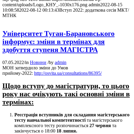
content/uploads/Logo_КНУ_-1030x176.png
admin
2022-08-15
10:08:58
2022-08-12 00:13:43
Вступ 2022: додаткова сесія МКТ/
МТНК
Університет Туган-Барановського
інформує: зміни в термінах для
здобуття ступеня МАГІСТРА
07.05.2022
/
in
Новини
/
by
admin
МОН затвердило зміни до Умов
прийому-2022:
http://osvita.ua/consultations/86395/
Щодо вступу до магістратури, то цього
року нас очікують такі основні зміни в
термінах:
Реєстрація вступників для складання магістерського
тесту навчальної компетентності
та магістерського
комплексного тесту розпочинається
27 червня
та
закінчується
о 18:00
18 липня.