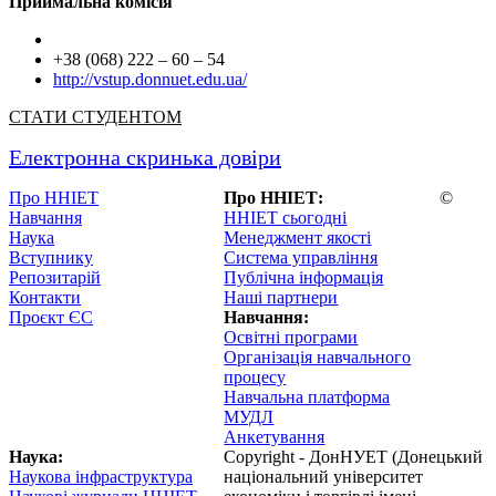
Приймальна комісія
+38 (068) 222 – 60 – 54
http://vstup.donnuet.edu.ua/
СТАТИ СТУДЕНТОМ
Електронна скринька довіри
Про ННІЕТ
Про ННІЕТ:
©
Навчання
ННІЕТ сьогодні
Наука
Менеджмент якості
Вступнику
Система управління
Репозитарій
Публічна інформація
Контакти
Наші партнери
Проєкт ЄС
Навчання:
Освітні програми
Організація навчального
процесу
Навчальна платформа
МУДЛ
Анкетування
Наука:
Copyright - ДонНУЕТ (Донецький
Наукова інфраструктура
національний університет