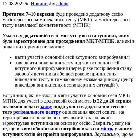
15.08.2022
/
in
Новини
/
by
admin
Протягом 7–10 вересня
буде проведено додаткову сесію
магістерського комплексного тесту (МКТ) та магістерського
тесту навчальної компетентності (МТНК).
Участь у додатковій сесії можуть узяти вступники,
яких
було зареєстровано для проходження МКТ/МТНК
, але які з
поважних причин не змогли:
взяти участі в основній сесії вступного випробування;
завершити виконання тесту під час основної сесії
вступного випробування (через різке погіршення стану
здоров’я вступника або дострокове припинення
виконання тесту в тимчасовому екзаменаційному центрі
внаслідок виникнення нестандартних ситуацій ).
Вступники, які не змогли взяти участі в основній сесії МКТ/
МТНК для участі в додатковій сесії мають
із 22 до 26 серпня
включно подати
заяву
щодо участі в додатковій сесії до
того
регіонального центру
оцінювання якості освіти, на
території якого розміщено навчальний заклад, який
зареєстрував вступника на основну сесію. Зверніть увагу на
те, що
в заяві обов’язково потрібно вказати
місто
, у якому
вступних хотів би пройти випробування
.
Зауважимо, що не