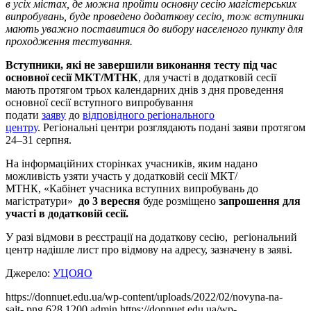
в усіх містах, де можна пройти основну сесію магістерських
випробувань, буде проведено додаткову сесію, тож вступники
мають уважно поставитися до вибору населеного пункту для
проходження тестування.
Вступники, які не завершили виконання тесту під час
основної сесії МКТ/МТНК
, для участі в додатковій сесії
мають протягом трьох календарних днів з дня проведення
основної сесії вступного випробування
подати
заяву
до
відповідного регіонального
центру
. Регіональні центри розглядають подані заяви протягом
24–31 серпня.
На інформаційних сторінках учасників, яким надано
можливість узяти участь у додатковій сесії МКТ/
МТНК, «Кабінет учасника вступних випробувань до
магістратури»
до 3 вересня
буде розміщено
запрошення для
участі
в додатковій сесії.
У разі відмови в реєстрації на додаткову сесію, регіональний
центр надішле лист про відмову на адресу, зазначену в заяві.
Джерело:
УЦОЯО
https://donnuet.edu.ua/wp-content/uploads/2022/02/novyna-na-
sajt-.png
628
1200
admin
https://donnuet.edu.ua/wp-