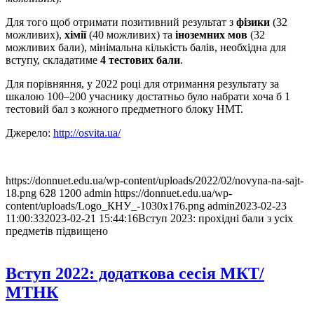
Для того щоб отримати позитивний результат з
фізики
(32
можливих),
хімії
(40 можливих) та
іноземних мов
(32
можливих бали), мінімальна кількість балів, необхідна для
вступу, складатиме
4 тестових бали
.
Для порівняння, у 2022 році для отримання результату за
шкалою 100–200 учаснику достатньо було набрати хоча б 1
тестовий бал з кожного предметного блоку НМТ.
Джерело:
http://osvita.ua/
https://donnuet.edu.ua/wp-content/uploads/2022/02/novyna-na-sajt-
18.png
628
1200
admin
https://donnuet.edu.ua/wp-
content/uploads/Logo_КНУ_-1030x176.png
admin
2023-02-23
11:00:33
2023-02-21 15:44:16
Вступ 2023: прохідні бали з усіх
предметів підвищено
Вступ 2022: додаткова сесія МКТ/
МТНК