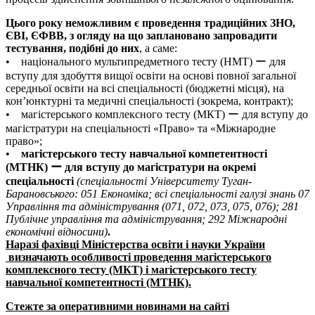
Цього року неможливим є проведення традиційних ЗНО,
ЄВІ, ЄФВВ, з огляду на що заплановано запровадити
тестування, подібні до них
, а саме:
• національного мультипредметного тесту (НМТ) ー для
вступу для здобуття вищої освіти на основі повної загальної
середньої освіти на всі спеціальності (бюджетні місця), на
кон’юнктурні та медичні спеціальності (зокрема, контракт);
• магістерського комплексного тесту (МКТ) ー для вступу до
магістратури на спеціальності «Право» та «Міжнародне
право»;
•
магістерського тесту навчальної компетентності
(МТНК) ー для вступу до магістратури на окремі
спеціальності
(спеціальності Університету Туган-
Барановського: 051 Економіка; всі спеціальності галузі знань 07
Управління та адміністрування (071, 072, 073, 075, 076); 281
Публічне управління та адміністрування; 292 Міжнародні
економічні відносини)
.
Наразі фахівці Міністерства освіти і науки України
визначають особливості проведення магістерського
комплексного тесту (МКТ) і магістерського тесту
навчальної компетентності (МТНК).
Стежте за оперативними новинами на сайті