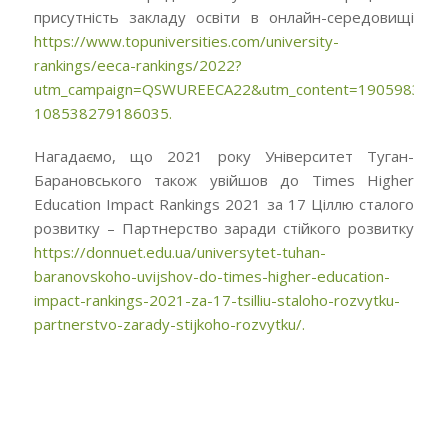
присутність закладу освіти в онлайн-середовищі
https://www.topuniversities.com/university-
rankings/eeca-rankings/2022?
utm_campaign=QSWUREECA22&utm_content=190598319&ut
108538279186035.
Нагадаємо, що 2021 року Університет Туган-
Барановського також увійшов до Times Higher
Education Impact Rankings 2021 за 17 Ціллю сталого
розвитку – Партнерство заради стійкого розвитку
https://donnuet.edu.ua/universytet-tuhan-
baranovskoho-uvijshov-do-times-higher-education-
impact-rankings-2021-za-17-tsilliu-staloho-rozvytku-
partnerstvo-zarady-stijkoho-rozvytku/.