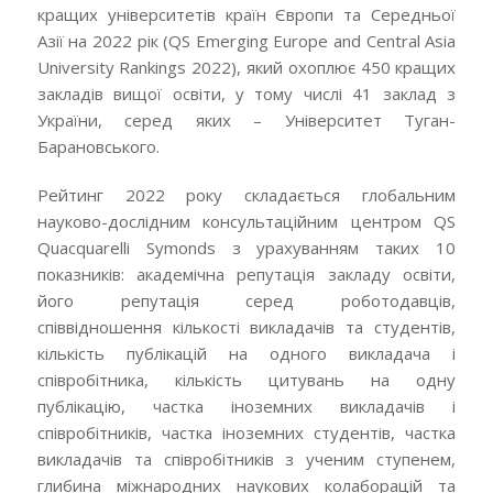
кращих університетів країн Європи та Середньої
Азії на 2022 рік (QS Emerging Europe and Central Asia
University Rankings 2022), який охоплює 450 кращих
закладів вищої освіти, у тому числі 41 заклад з
України, серед яких – Університет Туган-
Барановського.
Рейтинг 2022 року складається глобальним
науково-дослідним консультаційним центром QS
Quacquarelli Symonds з урахуванням таких 10
показників: академічна репутація закладу освіти,
його репутація серед роботодавців,
співвідношення кількості викладачів та студентів,
кількість публікацій на одного викладача і
співробітника, кількість цитувань на одну
публікацію, частка іноземних викладачів і
співробітників, частка іноземних студентів, частка
викладачів та співробітників з ученим ступенем,
глибина міжнародних наукових колаборацій та