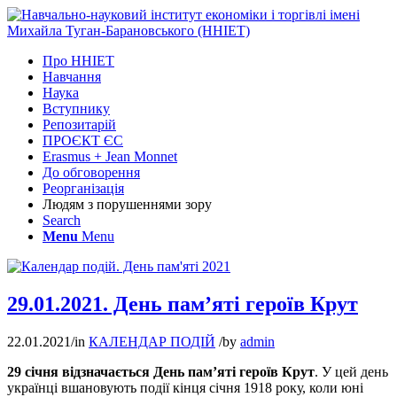
Про ННІЕТ
Навчання
Наука
Вступнику
Репозитарій
ПРОЄКТ ЄС
Erasmus + Jean Monnet
До обговорення
Реорганізація
Людям з порушеннями зору
Search
Menu
Menu
29.01.2021. День пам’яті героїв Крут
22.01.2021
/
in
КАЛЕНДАР ПОДІЙ
/
by
admin
29 січня відзначається День пам’яті героїв Крут
. У цей день
українці вшановують події кінця січня 1918 року, коли юні