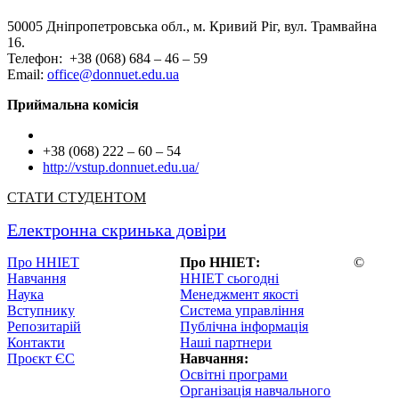
50005 Дніпропетровська обл., м. Кривий Ріг, вул. Трамвайна
16.
Телефон: +38 (068) 684 – 46 – 59
Email:
office@donnuet.edu.ua
Приймальна комісія
+38 (068) 222 – 60 – 54
http://vstup.donnuet.edu.ua/
СТАТИ СТУДЕНТОМ
Електронна скринька довіри
Про ННІЕТ
Про ННІЕТ:
©
Навчання
ННІЕТ сьогодні
Наука
Менеджмент якості
Вступнику
Система управління
Репозитарій
Публічна інформація
Контакти
Наші партнери
Проєкт ЄС
Навчання:
Освітні програми
Організація навчального