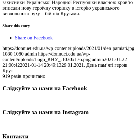
захисники Української Народної Республіки власною кров’ю
вписали нову героїчну сторінку в історію українського
визвольного руху – бій під Крутами.
Share this entry
Share on Facebook
https://donnuet.edu.ua/wp-content/uploads/2021/01/den-pamiati.jpg
1080
1080
admin
https://donnuet.edu.ua/wp-
content/uploads/Logo_КНУ_-1030x176.png
admin
2021-01-22
21:00:42
2021-01-14 20:49:13
29.01.2021. День пам’яті героїв
Крут
919 разів прочитано
Слідкуйте за нами на Facebook
Слідкуйте за нами на Instagram
Контакти