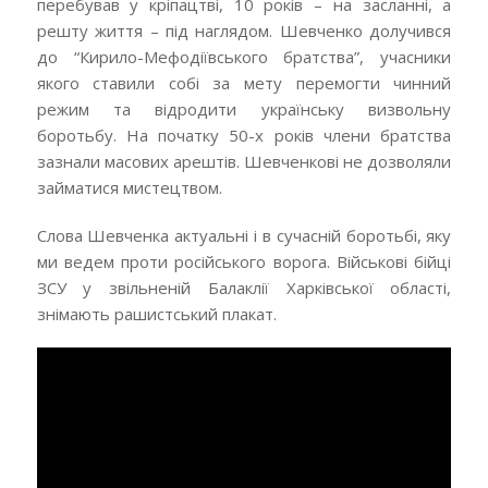
перебував у кріпацтві, 10 років – на засланні, а
решту життя – під наглядом. Шевченко долучився
до “Кирило-Мефодіївського братства”, учасники
якого ставили собі за мету перемогти чинний
режим та відродити українську визвольну
боротьбу. На початку 50-х років члени братства
зазнали масових арештів. Шевченкові не дозволяли
займатися мистецтвом.
Слова Шевченка актуальні і в сучасній боротьбі, яку
ми ведем проти російського ворога. Військові бійці
ЗСУ у звільненій Балаклії Харківської області,
знімають рашистський плакат.