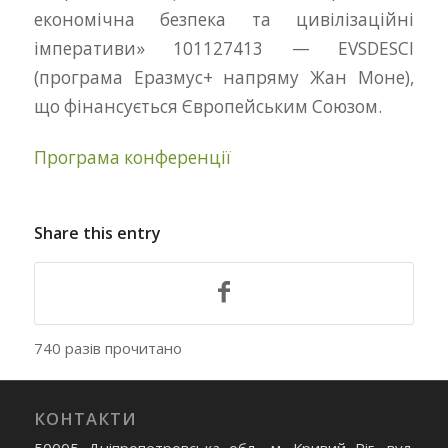
економічна безпека та цивілізаційні
імперативи» 101127413 — EVSDESCI
(програма Еразмус+ напряму Жан Моне),
що фінансується Європейським Союзом.
Програма конференції
Share this entry
740 разів прочитано
КОНТАКТИ
50005 Дніпропетровська обл., м. Кривий Ріг, вул.