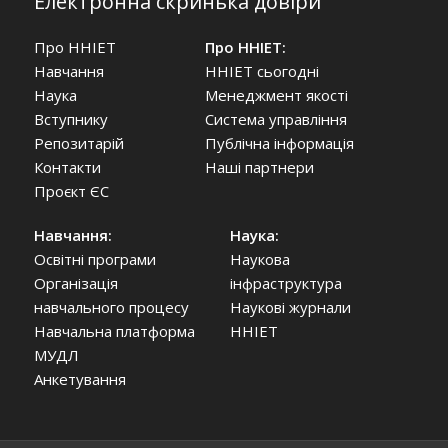
Електронна скринька довіри
Про ННІЕТ
Про ННІЕТ:
Навчання
ННІЕТ сьогодні
Наука
Менеджмент якості
Вступнику
Система управління
Репозитарій
Публічна інформація
Контакти
Наші партнери
Проєкт ЄС
Навчання:
Наука:
Освітні програми
Наукова
Організація
інфраструктура
навчального процесу
Наукові журнали
Навчальна платформа
ННІЕТ
МУДЛ
Анкетування