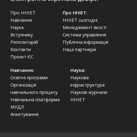
Про ННІЕТ
Про ННІЕТ:
Навчання
ННІЕТ сьогодні
Наука
Менеджмент якості
Вступнику
Система управління
Репозитарій
Публічна інформація
Контакти
Наші партнери
Проєкт ЄС
Навчання:
Наука:
Освітні програми
Наукова
Організація
інфраструктура
навчального процесу
Наукові журнали
Навчальна платформа
ННІЕТ
МУДЛ
Анкетування