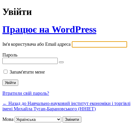
Увійти
Працює на WordPress
Ім'я користувача або Email адреса
Пароль
Запам'ятати мене
Втратили свій пароль?
← Назад до Навчально-науковий інститут економіки і торгівлі
імені Михайла Туган-Барановського (ННІЕТ)
Мова