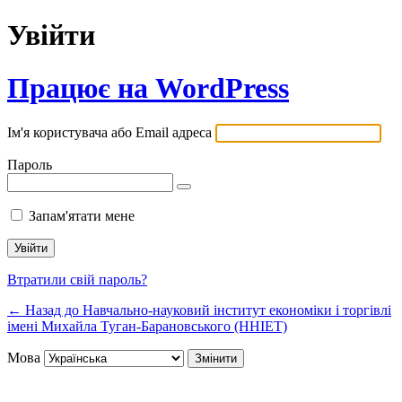
Увійти
Працює на WordPress
Ім'я користувача або Email адреса
Пароль
Запам'ятати мене
Втратили свій пароль?
← Назад до Навчально-науковий інститут економіки і торгівлі
імені Михайла Туган-Барановського (ННІЕТ)
Мова