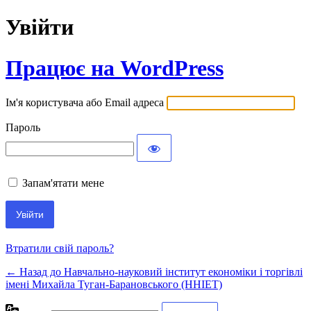
Увійти
Працює на WordPress
Ім'я користувача або Email адреса
Пароль
Запам'ятати мене
Втратили свій пароль?
← Назад до Навчально-науковий інститут економіки і торгівлі
імені Михайла Туган-Барановського (ННІЕТ)