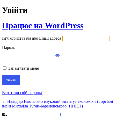
Увійти
Працює на WordPress
Ім'я користувача або Email адреса
Пароль
Запам'ятати мене
Втратили свій пароль?
← Назад до Навчально-науковий інститут економіки і торгівлі
імені Михайла Туган-Барановського (ННІЕТ)