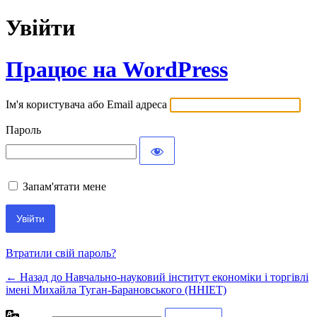
Увійти
Працює на WordPress
Ім'я користувача або Email адреса
Пароль
Запам'ятати мене
Втратили свій пароль?
← Назад до Навчально-науковий інститут економіки і торгівлі
імені Михайла Туган-Барановського (ННІЕТ)