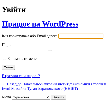
Увійти
Працює на WordPress
Ім'я користувача або Email адреса
Пароль
Запам'ятати мене
Втратили свій пароль?
← Назад до Навчально-науковий інститут економіки і торгівлі
імені Михайла Туган-Барановського (ННІЕТ)
Мова